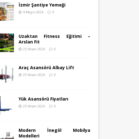
İzmir Şantiye Yemeği
4 Mayıs 2026
0
Uzaktan Fitness Eğitimi –
Arslan Fit
25 Nisan 2026
0
Araç Asansörü Albay Lift
25 Nisan 2026
0
Yük Asansörü Fiyatları
25 Nisan 2026
0
Modern İnegöl Mobilya
Modelleri