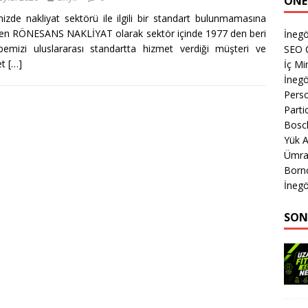
ÖNE
izde nakliyat sektörü ile ilgili bir standart bulunmamasına
n RÖNESANS NAKLİYAT olarak sektör içinde 1977 den beri
İnegö
bemizi uluslararası standartta hizmet verdiği müşteri ve
SEO 
et
[…]
İç M
İnegö
Perso
Parti
Bosch
Yük A
Ümran
Born
İnegö
SON