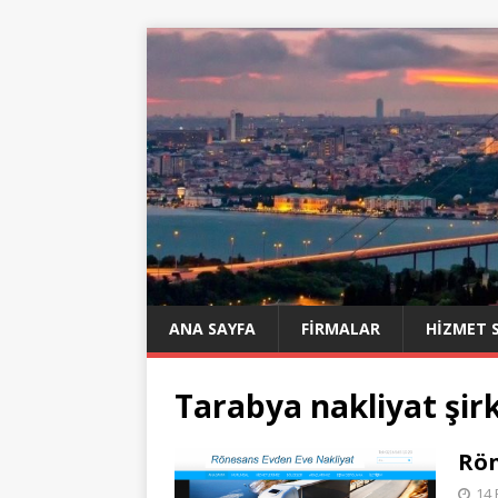
ANA SAYFA
FIRMALAR
HIZMET 
Tarabya nakliyat şirk
Rön
14 