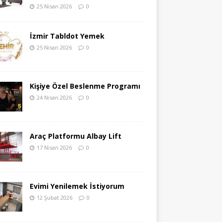
25 Nisan 2026
0
İzmir Tabldot Yemek
25 Nisan 2026
0
Kişiye Özel Beslenme Programı
24 Nisan 2026
0
Araç Platformu Albay Lift
17 Nisan 2026
0
Evimi Yenilemek İstiyorum
12 Şubat 2026
0