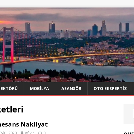
SEKTÖRÜ
MOBILYA
ASANSÖR
OTO EKSPERTIZ
etleri
esans Nakliyat
Eylül 2020
afiyir
0