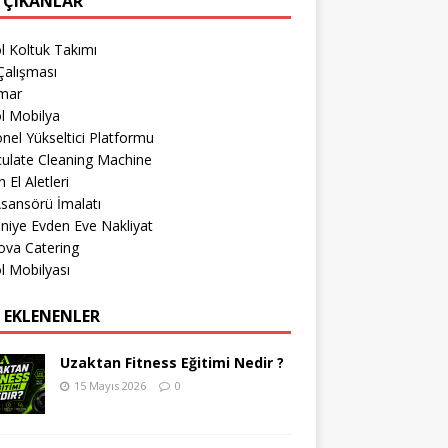
 ÇIKANLAR
l Koltuk Takımı
Çalışması
imar
l Mobilya
nel Yükseltici Platformu
culate Cleaning Machine
 El Aletleri
sansörü İmalatı
iye Evden Eve Nakliyat
ova Catering
l Mobilyası
 EKLENENLER
Uzaktan Fitness Eğitimi Nedir ?
15 Mayıs 2026
0