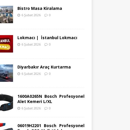
Bistro Masa Kiralama
6 Şubat 2026
0
Lokmacı | İstanbul Lokmacı
6 Şubat 2026
0
Diyarbakır Araç Kurtarma
6 Şubat 2026
0
1600A0265N Bosch Profesyonel
Alet Kemeri L/XL
6 Şubat 2026
0
06019H2201 Bosch Profesyonel