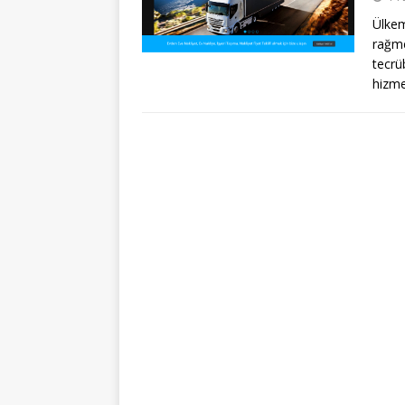
Ülkem
rağme
tecrü
hizm