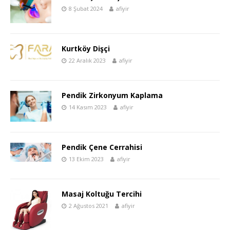
8 Şubat 2024
afiyir
Kurtköy Dişçi
22 Aralık 2023
afiyir
Pendik Zirkonyum Kaplama
14 Kasım 2023
afiyir
Pendik Çene Cerrahisi
13 Ekim 2023
afiyir
Masaj Koltuğu Tercihi
2 Ağustos 2021
afiyir