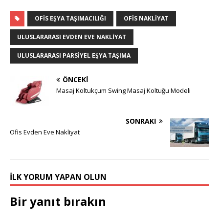
OFIS EŞYA TAŞIMACILIĞI
OFIS NAKLIYAT
ULUSLARARASI EVDEN EVE NAKLIYAT
ULUSLARARASI PARSIYEL EŞYA TAŞIMA
ÖNCEKI
Masaj Koltukçum Swing Masaj Koltuğu Modeli
SONRAKI
Ofis Evden Eve Nakliyat
İLK YORUM YAPAN OLUN
Bir yanıt bırakın