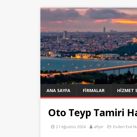
ANA SAYFA
FIRMALAR
HIZMET 
Oto Teyp Tamiri H
21 Ağustos 2024
afiyir
Evden Eve Na