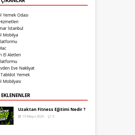
 ÇIKANLAR
öl Yemek Odası
izmetleri
mar İstanbul
l Mobilya
Platformu
Mac
 El Aletleri
Platformu
 Evden Eve Nakliyat
r Tabldot Yemek
l Mobilyası
 EKLENENLER
Uzaktan Fitness Eğitimi Nedir ?
15 Mayıs 2026
0