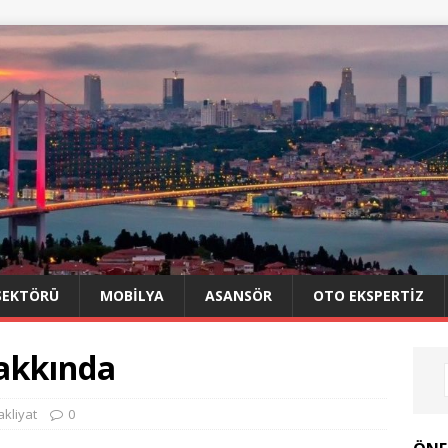
SEKTÖRÜ
MOBILYA
ASANSÖR
OTO EKSPERTIZ
akkında
kliyat
0