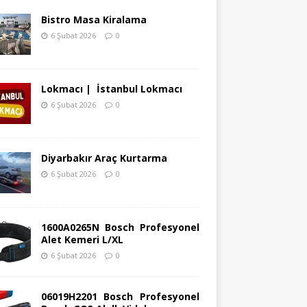
Bistro Masa Kiralama
6 Şubat 2026
0
Lokmacı | İstanbul Lokmacı
6 Şubat 2026
0
Diyarbakır Araç Kurtarma
6 Şubat 2026
0
1600A0265N Bosch Profesyonel
Alet Kemeri L/XL
6 Şubat 2026
0
06019H2201 Bosch Profesyonel