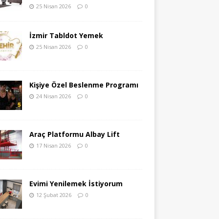
25 Nisan 2026
0
İzmir Tabldot Yemek
25 Nisan 2026
0
Kişiye Özel Beslenme Programı
24 Nisan 2026
0
Araç Platformu Albay Lift
17 Nisan 2026
0
Evimi Yenilemek İstiyorum
12 Şubat 2026
0