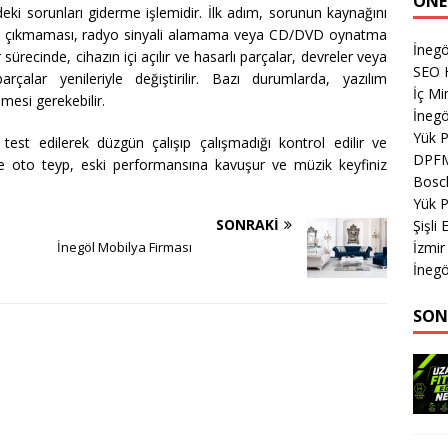
ÖNE
deki sorunları giderme işlemidir. İlk adım, sorunun kaynağını
e ses çıkmaması, radyo sinyali alamama veya CD/DVD oynatma
İneg
 sürecinde, cihazın içi açılır ve hasarlı parçalar, devreler veya
SEO H
arçalar yenileriyle değiştirilir. Bazı durumlarda, yazılım
İç Mi
mesi gerekebilir.
İnegö
Yük 
est edilerek düzgün çalışıp çalışmadığı kontrol edilir ve
DPF
de oto teyp, eski performansına kavuşur ve müzik keyfiniz
Bosch
Yük 
SONRAKI
Şişli
İzmi
İnegöl Mobilya Firması
İnegö
SON