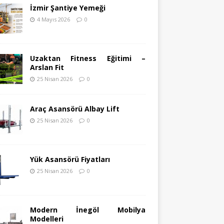
İzmir Şantiye Yemeği
4 Mayıs 2026
0
Uzaktan Fitness Eğitimi –
Arslan Fit
25 Nisan 2026
0
Araç Asansörü Albay Lift
25 Nisan 2026
0
Yük Asansörü Fiyatları
25 Nisan 2026
0
Modern İnegöl Mobilya
Modelleri