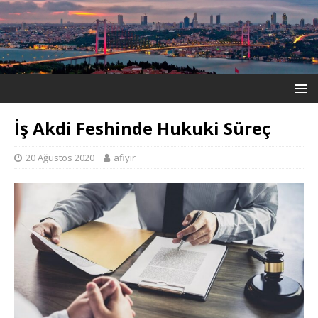
İş Akdi Feshinde Hukuki Süreç
20 Ağustos 2020
afiyir