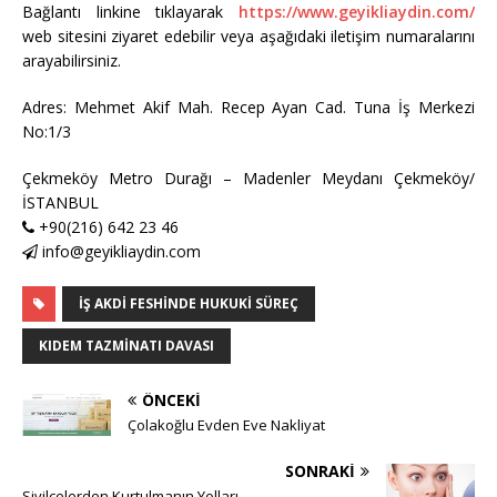
Bağlantı linkine tıklayarak
https://www.geyikliaydin.com/
web sitesini ziyaret edebilir veya aşağıdaki iletişim numaralarını
arayabilirsiniz.
Adres: Mehmet Akif Mah. Recep Ayan Cad. Tuna İş Merkezi
No:1/3
Çekmeköy Metro Durağı – Madenler Meydanı Çekmeköy/
İSTANBUL
+90(216) 642 23 46
info@geyikliaydin.com
İŞ AKDI FESHINDE HUKUKI SÜREÇ
KIDEM TAZMINATI DAVASI
ÖNCEKI
Çolakoğlu Evden Eve Nakliyat
SONRAKI
Sivilcelerden Kurtulmanın Yolları