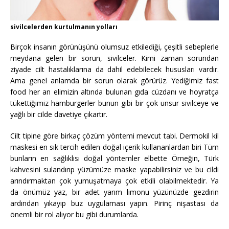
sivilcelerden kurtulmanın yolları
Birçok insanın görünüşünü olumsuz etkilediği, çeşitli sebeplerle
meydana gelen bir sorun, sivilceler. Kimi zaman sorundan
ziyade cilt hastalıklarına da dahil edebilecek hususları vardır.
Ama genel anlamda bir sorun olarak görürüz. Yediğimiz fast
food her an elimizin altında bulunan gıda cüzdanı ve hoyratça
tükettiğimiz hamburgerler bunun gibi bir çok unsur sivilceye ve
yağlı bir cilde davetiye çıkartır.
Cilt tipine göre birkaç çözüm yöntemi mevcut tabi. Dermokil kil
maskesi en sık tercih edilen doğal içerik kullananlardan biri Tüm
bunların en sağlıklısı doğal yöntemler elbette Örneğin, Türk
kahvesini sulandırıp yüzümüze maske yapabilirsiniz ve bu cildi
arındırmaktan çok yumuşatmaya çok etkili olabilmektedir. Ya
da önümüz yaz, bir adet yarım limonu yüzünüzde gezdirin
ardından yıkayıp buz uygulaması yapın. Pirinç nişastası da
önemli bir rol alıyor bu gibi durumlarda.