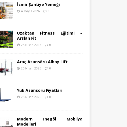
İzmir Şantiye Yemeği
4 Mayıs 2026
0
Uzaktan Fitness Eğitimi –
Arslan Fit
25 Nisan 2026
0
Araç Asansörü Albay Lift
25 Nisan 2026
0
Yük Asansörü Fiyatları
25 Nisan 2026
0
Modern İnegöl Mobilya
Modelleri