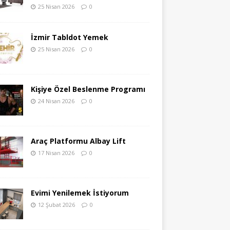
25 Nisan 2026
0
İzmir Tabldot Yemek
25 Nisan 2026
0
Kişiye Özel Beslenme Programı
24 Nisan 2026
0
Araç Platformu Albay Lift
17 Nisan 2026
0
Evimi Yenilemek İstiyorum
12 Şubat 2026
0