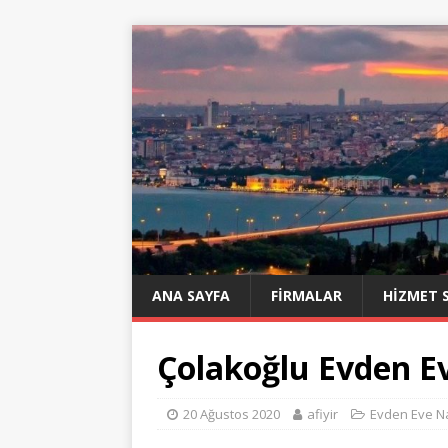
ANA SAYFA
FIRMALAR
HIZMET 
Çolakoğlu Evden E
20 Ağustos 2020
afiyir
Evden Eve Na