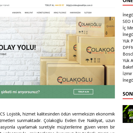
ÖNE
İnegö
SEO P
İç M
İnegö
Yük 
DPF
Bosch
Yük 
Bakır
İzmir
İnegö
SON
MCS Lojistik, hizmet kalitesinden ödün vermeksizin ekonomik
hizmetleri sunmaktadır. Çolakoğlu Evden Eve Nakliyat, uzun
vasyonla uyarlamak suretiyle müşterilerine güven veren bir