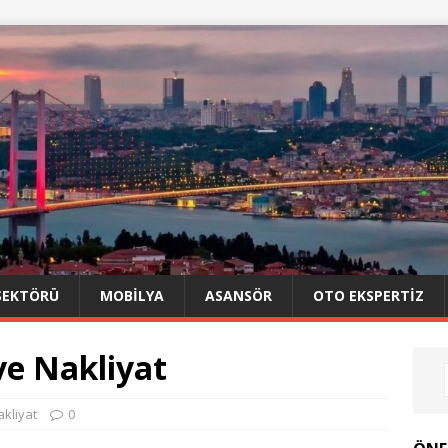
SEKTÖRÜ
MOBILYA
ASANSÖR
OTO EKSPERTIZ
ve Nakliyat
kliyat
0