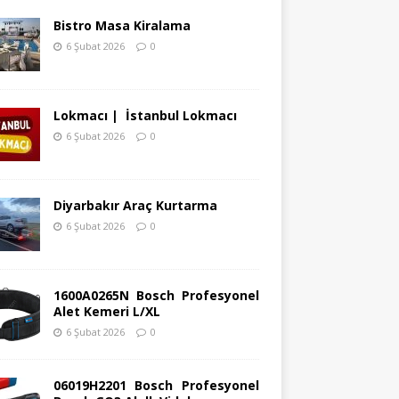
Bistro Masa Kiralama
6 Şubat 2026
0
Lokmacı | İstanbul Lokmacı
6 Şubat 2026
0
Diyarbakır Araç Kurtarma
6 Şubat 2026
0
1600A0265N Bosch Profesyonel
Alet Kemeri L/XL
6 Şubat 2026
0
06019H2201 Bosch Profesyonel