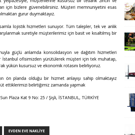
yelpazesiyle, müşterilerine kusursuz bir tedarik zinciri ve
ı için bizlere güvenebilirsiniz. Müşteri memnuniyetini esas
e olmaktan gurur duymaktayız.
amla lojistik hizmetleri sunuyor. Tüm talepler, tek ve anlık
ılanmak suretiyle müşterilerimiz için basit ve kısaltılmış bir
onuyla güçlü anlamda konsolidasyon ve dağıtım hizmetleri
 İstanbul ofisimizden yürütülerek müşteri için tek muhatap,
yarak yükün kusursuz ve ekonomik rotasını belirliyoruz.
ğın ön planda olduğu bir hizmet anlayışı sahip olmaktayız
üt ettiklerimizi belirtiğimiz zamanda yapmak
Sun Plaza Kat 9 No: 25 / Şişli, İSTANBUL, TÜRKİYE
EVDEN EVE NAKLIYE