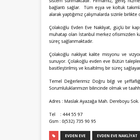
sistem sunmaktadır. Firmamız, geniş hizmet 
bağlantı sağlar. Tüm eşya ve koltuk takımlar
alarak yaptığımız çalışmalarda sizinle birlikt
Çolakoğlu Evden Eve Nakliyat, güçlü bir kaps
muhatap olan İstanbul merkez ofisimizden karş
süreç sağlanmaktadır.
Çolakoğlu nakliyat kalite misyonu ve vizy
sunuyor. Çolakoğlu evden eve Bütün talepler
basitleştirilmiş ve kısaltılmış bir süreç sağla
Temel Değerlerimiz Doğru bilgi ve şeffaflı
Sorumluluklarımızın bilincinde olmak ve taahh
Adres : Maslak Ayazağa Mah. Dereboyu Sok. 
Tel : 444 55 97
Gsm : 0(532) 735 90 95
EVDEN EVE
EVDEN EVE NAKLIYAT