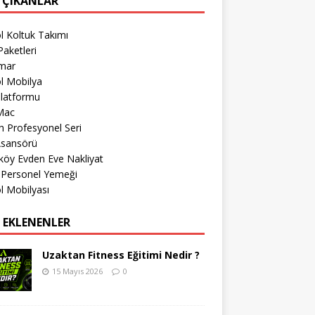
 ÇIKANLAR
l Koltuk Takımı
aketleri
imar
l Mobilya
Platformu
Mac
 Profesyonel Seri
Asansörü
köy Evden Eve Nakliyat
 Personel Yemeği
l Mobilyası
 EKLENENLER
Uzaktan Fitness Eğitimi Nedir ?
15 Mayıs 2026
0