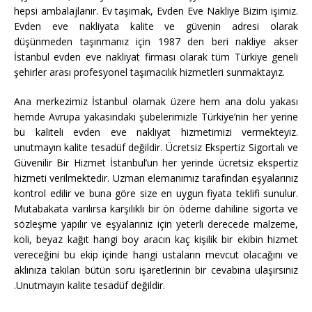
hepsi ambalajlanır. Ev taşımak, Evden Eve Nakliye Bizim işimiz.
Evden eve nakliyata kalite ve güvenin adresi olarak
düşünmeden taşınmanız için 1987 den beri nakliye akser
İstanbul evden eve nakliyat firması olarak tüm Türkiye geneli
şehirler arası profesyonel taşımacılık hizmetleri sunmaktayız.
Ana merkezimiz İstanbul olamak üzere hem ana dolu yakası
hemde Avrupa yakasındaki şubelerimizle Türkiye’nin her yerine
bu kaliteli evden eve nakliyat hizmetimizi vermekteyiz.
unutmayın kalite tesadüf değildir. Ücretsiz Ekspertiz Sigortalı ve
Güvenilir Bir Hizmet İstanbul’un her yerinde ücretsiz ekspertiz
hizmeti verilmektedir. Uzman elemanımız tarafından eşyalarınız
kontrol edilir ve buna göre size en uygun fiyata teklifi sunulur.
Mutabakata varılırsa karşılıklı bir ön ödeme dahiline sigorta ve
sözleşme yapılır ve eşyalarınız için yeterli derecede malzeme,
koli, beyaz kağıt hangi boy aracın kaç kişilik bir ekibin hizmet
vereceğini bu ekip içinde hangi ustaların mevcut olacağını ve
aklınıza takılan bütün soru işaretlerinin bir cevabına ulaşırsınız
.Unutmayın kalite tesadüf değildir.