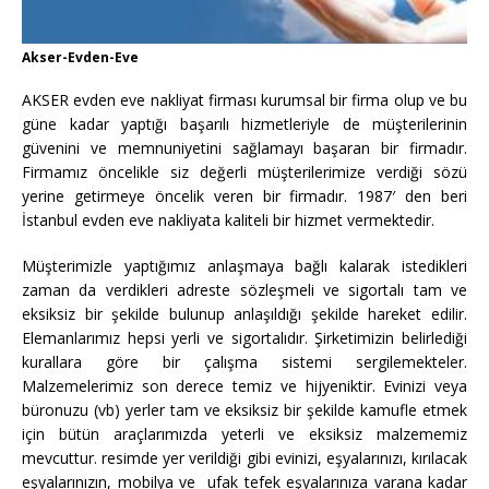
Akser-Evden-Eve
AKSER evden eve nakliyat firması kurumsal bir firma olup ve bu
güne kadar yaptığı başarılı hizmetleriyle de müşterilerinin
güvenini ve memnuniyetini sağlamayı başaran bir firmadır.
Firmamız öncelikle siz değerli müşterilerimize verdiği sözü
yerine getirmeye öncelik veren bir firmadır. 1987′ den beri
İstanbul evden eve nakliyata kaliteli bir hizmet vermektedir.
Müşterimizle yaptığımız anlaşmaya bağlı kalarak istedikleri
zaman da verdikleri adreste sözleşmeli ve sigortalı tam ve
eksiksiz bir şekilde bulunup anlaşıldığı şekilde hareket edilir.
Elemanlarımız hepsi yerli ve sigortalıdır. Şirketimizin belirlediği
kurallara göre bir çalışma sistemi sergilemekteler.
Malzemelerimiz son derece temiz ve hijyeniktir. Evinizi veya
büronuzu (vb) yerler tam ve eksiksiz bir şekilde kamufle etmek
için bütün araçlarımızda yeterli ve eksiksiz malzememiz
mevcuttur. resimde yer verildiği gibi evinizi, eşyalarınızı, kırılacak
eşyalarınızın, mobilya ve ufak tefek eşyalarınıza varana kadar