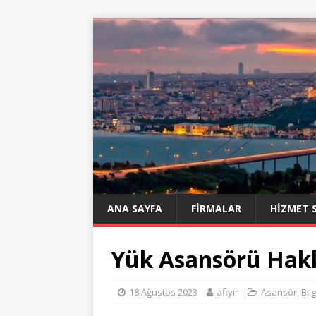
ANA SAYFA
FIRMALAR
HIZMET 
Yük Asansörü Hak
18 Ağustos 2023
afiyir
Asansör
,
Bilg