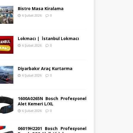
Bistro Masa Kiralama
6 Şubat 2026
0
Lokmacı | İstanbul Lokmacı
6 Şubat 2026
0
Diyarbakır Araç Kurtarma
6 Şubat 2026
0
1600A0265N Bosch Profesyonel
Alet Kemeri L/XL
6 Şubat 2026
0
06019H2201 Bosch Profesyonel