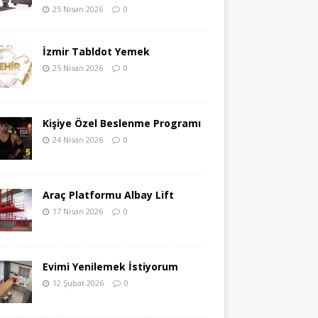
25 Nisan 2026
0
İzmir Tabldot Yemek
25 Nisan 2026
0
Kişiye Özel Beslenme Programı
24 Nisan 2026
0
Araç Platformu Albay Lift
17 Nisan 2026
0
Evimi Yenilemek İstiyorum
12 Şubat 2026
0