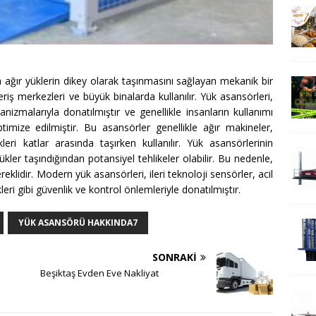
da ağır yüklerin dikey olarak taşınmasını sağlayan mekanik bir
veriş merkezleri ve büyük binalarda kullanılır. Yük asansörleri,
izmalarıyla donatılmıştır ve genellikle insanların kullanımı
 optimize edilmiştir. Bu asansörler genellikle ağır makineler,
ri katlar arasında taşırken kullanılır. Yük asansörlerinin
ükler taşındığından potansiyel tehlikeler olabilir. Bu nedenle,
klidir. Modern yük asansörleri, ileri teknoloji sensörler, acil
eri gibi güvenlik ve kontrol önlemleriyle donatılmıştır.
YÜK ASANSÖRÜ HAKKINDA7
SONRAKI
Beşiktaş Evden Eve Nakliyat