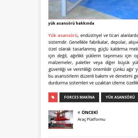
yük asansörü hakkında
Yük asansörü
, endüstriyel ve ticari alanlar
sistemdir. Genellikle fabrikalar, depolar, alış
özel olarak tasarlanmış güçlü kaldırma mekan
için değil, ağırlıklı yüklerin taşınması için
malzemeler, paletler veya diğer büyük yükle
güvenliği ve verimliliği önemlidir çünkü ağır y
bu asansörlerin düzenli bakımı ve denetimi gere
durdurma sistemleri ve uzaktan izleme özellikl
FORCES MAKINA
YÜK ASANSÖRÜ
ÖNCEKI
Araç Platformu