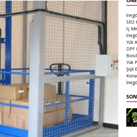
ÖNE
İnegö
SEO H
İç M
İnegö
Yük 
DPF 
Bosch
Yük 
Şişli
Kona
İnegö
SON