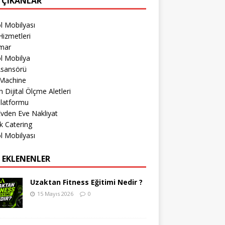
 ÇIKANLAR
l Mobilyası
izmetleri
imar
l Mobilya
Asansörü
Machine
 Dijital Ölçme Aletleri
Platformu
 Evden Eve Nakliyat
k Catering
l Mobilyası
 EKLENENLER
Uzaktan Fitness Eğitimi Nedir ?
15 Mayıs 2026
0