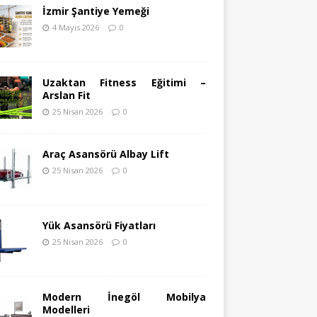
İzmir Şantiye Yemeği
4 Mayıs 2026
0
Uzaktan Fitness Eğitimi –
Arslan Fit
25 Nisan 2026
0
Araç Asansörü Albay Lift
25 Nisan 2026
0
Yük Asansörü Fiyatları
25 Nisan 2026
0
Modern İnegöl Mobilya
Modelleri