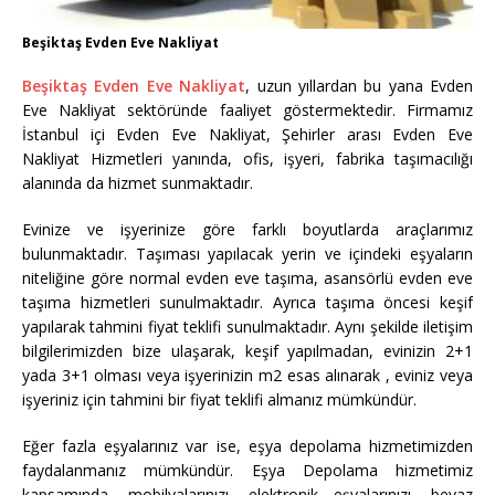
Beşiktaş Evden Eve Nakliyat
Beşiktaş Evden Eve Nakliyat
, uzun yıllardan bu yana Evden
Eve Nakliyat sektöründe faaliyet göstermektedir. Firmamız
İstanbul içi Evden Eve Nakliyat, Şehirler arası Evden Eve
Nakliyat Hizmetleri yanında, ofis, işyeri, fabrika taşımacılığı
alanında da hizmet sunmaktadır.
Evinize ve işyerinize göre farklı boyutlarda araçlarımız
bulunmaktadır. Taşıması yapılacak yerin ve içindeki eşyaların
niteliğine göre normal evden eve taşıma, asansörlü evden eve
taşıma hizmetleri sunulmaktadır. Ayrıca taşıma öncesi keşif
yapılarak tahmini fiyat teklifi sunulmaktadır. Aynı şekilde iletişim
bilgilerimizden bize ulaşarak, keşif yapılmadan, evinizin 2+1
yada 3+1 olması veya işyerinizin m2 esas alınarak , eviniz veya
işyeriniz için tahmini bir fiyat teklifi almanız mümkündür.
Eğer fazla eşyalarınız var ise, eşya depolama hizmetimizden
faydalanmanız mümkündür. Eşya Depolama hizmetimiz
kapsamında, mobilyalarınızı, elektronik eşyalarınızı, beyaz