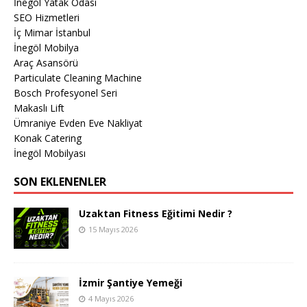
İnegöl Yatak Odası
SEO Hizmetleri
İç Mimar İstanbul
İnegöl Mobilya
Araç Asansörü
Particulate Cleaning Machine
Bosch Profesyonel Seri
Makaslı Lift
Ümraniye Evden Eve Nakliyat
Konak Catering
İnegöl Mobilyası
SON EKLENENLER
Uzaktan Fitness Eğitimi Nedir ?
15 Mayıs 2026
İzmir Şantiye Yemeği
4 Mayıs 2026