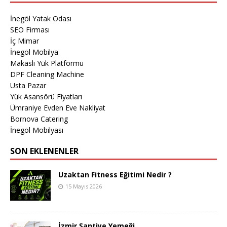
İnegöl Yatak Odası
SEO Firması
İç Mimar
İnegöl Mobilya
Makaslı Yük Platformu
DPF Cleaning Machine
Usta Pazar
Yük Asansörü Fiyatları
Ümraniye Evden Eve Nakliyat
Bornova Catering
İnegöl Mobilyası
SON EKLENENLER
Uzaktan Fitness Eğitimi Nedir ?
15 Mayıs 2026
İzmir Şantiye Yemeği