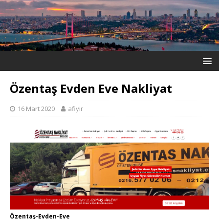
Özentaş Evden Eve Nakliyat
16 Mart 2020
afiyir
Özentaş-Evden-Eve