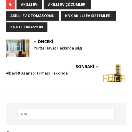
AKILLI EV
AKILLI EV ÇÖZÜMLERI
AKILLI EV OTOMASYONU
KNX AKILLI EV SISTEMLERI
KNX OTOMASYON
ÖNCEKI
Yurtta Hayat Hakkında Bilgi
SONRAKI
Albaylift Asansör Firması Hakkında