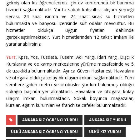
gelmiş olan kız öğrencilerimiz için ev konforunda bir barınma
hizmeti sağlamaktadır. Yurtta sabah kahvaltısı, akşam yemeği
servisi, 24 saat ısınma ve 24 saat sıcak su hizmetleri
bulunmakta ve banyosu içerisinde suit odalar mevcuttur. Bu
hizmetler oldukça uygun fiyatlar dahilinde
gerçekleştirilmektedir. Yurt hizmetlerinden 12 taksit imkanı ile
yararlanabilirsiniz.
Yurt
, Kpss, Yds, Tusdata, Tusem, Adli Yargı, İdari Yargı, Dişçilik
Kurslarına ve de kamp merkezlerine yürüme mesafesinde ve 5
dk uzaklıkta bulunmaktadır. Ayrıca Güven Hastanesi, Havaalanı
ve otogara oldukça kolay bir ulaşım imkanı sağlamaktadır. Tüm
semtlere giden metro ve otobüsler yurdun bulunmuş olduğu
sokağın başında yer almaktadır. Havaalanı ve otogara kolay
ulaşım imkanı bulunmaktadır. Sokak boyunca mağazalar,
kurslar, eğitim kurumları ve franchise cafeler bulunmaktadır.
ANKARA KIZ ÖĞRENCI YURDU
ANKARA KIZ YURDU
ÜLKÜ ANKARA KIZ ÖĞRENCI YURDU
ÜLKÜ KIZ YURDU