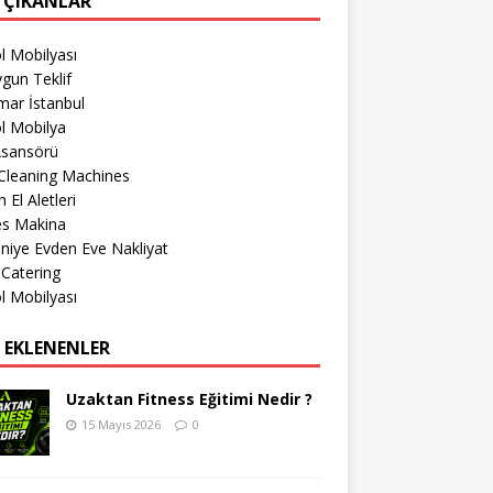
 ÇIKANLAR
l Mobilyası
gun Teklif
mar İstanbul
l Mobilya
Asansörü
Cleaning Machines
 El Aletleri
es Makina
iye Evden Eve Nakliyat
 Catering
l Mobilyası
 EKLENENLER
Uzaktan Fitness Eğitimi Nedir ?
15 Mayıs 2026
0