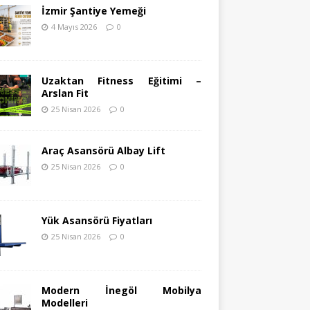
İzmir Şantiye Yemeği
4 Mayıs 2026
0
Uzaktan Fitness Eğitimi –
Arslan Fit
25 Nisan 2026
0
Araç Asansörü Albay Lift
25 Nisan 2026
0
Yük Asansörü Fiyatları
25 Nisan 2026
0
Modern İnegöl Mobilya
Modelleri