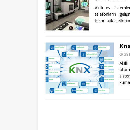
Akıllı ev sistemle
telefonların gel
teknolojik aletlerin
Kn
28 
Akıl
otoma
siste
kuman