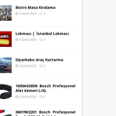
Bistro Masa Kiralama
6 Şubat 2026
0
Lokmacı | İstanbul Lokmacı
6 Şubat 2026
0
Diyarbakır Araç Kurtarma
6 Şubat 2026
0
1600A0265N Bosch Profesyonel
Alet Kemeri L/XL
6 Şubat 2026
0
06019H2201 Bosch Profesyonel