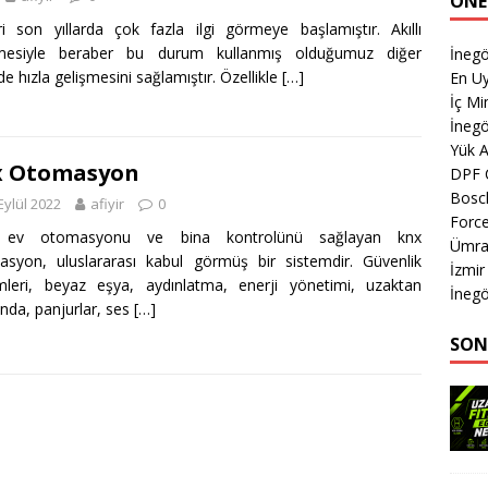
ÖNE
ri son yıllarda çok fazla ilgi görmeye başlamıştır. Akıllı
işmesiyle beraber bu durum kullanmış olduğumuz diğer
İnegö
de hızla gelişmesini sağlamıştır. Özellikle
[…]
En Uy
İç Mi
İnegö
Yük 
x Otomasyon
DPF 
Bosch
Eylül 2022
afiyir
0
Forc
lı ev otomasyonu ve bina kontrolünü sağlayan knx
Ümran
syon, uluslararası kabul görmüş bir sistemdir. Güvenlik
İzmir
mleri, beyaz eşya, aydınlatma, enerji yönetimi, uzaktan
İnegö
da, panjurlar, ses
[…]
SON