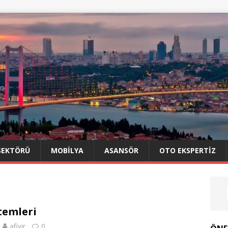
SEKTÖRÜ
MOBILYA
ASANSÖR
OTO EKSPERTIZ
stemleri
afiyir
0