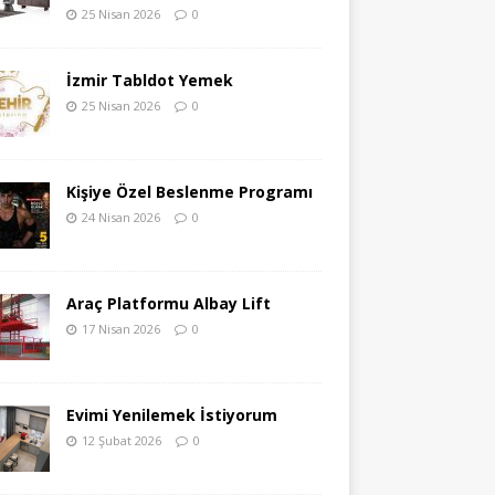
25 Nisan 2026
0
İzmir Tabldot Yemek
25 Nisan 2026
0
Kişiye Özel Beslenme Programı
24 Nisan 2026
0
Araç Platformu Albay Lift
17 Nisan 2026
0
Evimi Yenilemek İstiyorum
12 Şubat 2026
0