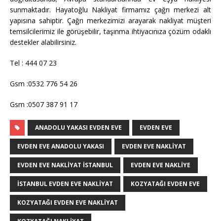
sunmaktadır. Hayatoğlu Nakliyat firmamız çağrı merkezi alt
yapısına sahiptir. Çağrı merkezimizi arayarak nakliyat müşteri
temsilcilerimiz ile görüşebilir, taşınma ihtiyacınıza çözüm odaklı
destekler alabilirsiniz.
Tel : 444 07 23
Gsm :0532 776 54 26
Gsm :0507 387 91 17
ANADOLU YAKASI EVDEN EVE
EVDEN EVE
EVDEN EVE ANADOLU YAKASI
EVDEN EVE NAKLIYAT
EVDEN EVE NAKLIYAT ISTANBUL
EVDEN EVE NAKLIYE
ISTANBUL EVDEN EVE NAKLIYAT
KOZYATAĞI EVDEN EVE
KOZYATAĞI EVDEN EVE NAKLIYAT