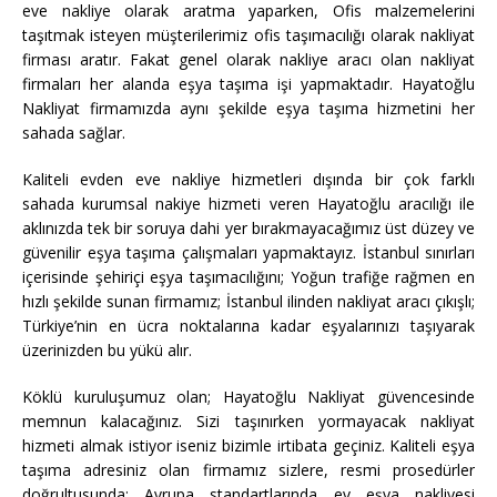
eve nakliye olarak aratma yaparken, Ofis malzemelerini
taşıtmak isteyen müşterilerimiz ofis taşımacılığı olarak nakliyat
firması aratır. Fakat genel olarak nakliye aracı olan nakliyat
firmaları her alanda eşya taşıma işi yapmaktadır. Hayatoğlu
Nakliyat firmamızda aynı şekilde eşya taşıma hizmetini her
sahada sağlar.
Kaliteli evden eve nakliye hizmetleri dışında bir çok farklı
sahada kurumsal nakiye hizmeti veren Hayatoğlu aracılığı ile
aklınızda tek bir soruya dahi yer bırakmayacağımız üst düzey ve
güvenilir eşya taşıma çalışmaları yapmaktayız. İstanbul sınırları
içerisinde şehiriçi eşya taşımacılığını; Yoğun trafiğe rağmen en
hızlı şekilde sunan firmamız; İstanbul ilinden nakliyat aracı çıkışlı;
Türkiye’nin en ücra noktalarına kadar eşyalarınızı taşıyarak
üzerinizden bu yükü alır.
Köklü kuruluşumuz olan; Hayatoğlu Nakliyat güvencesinde
memnun kalacağınız. Sizi taşınırken yormayacak nakliyat
hizmeti almak istiyor iseniz bizimle irtibata geçiniz. Kaliteli eşya
taşıma adresiniz olan firmamız sizlere, resmi prosedürler
doğrultusunda; Avrupa standartlarında ev eşya nakliyesi