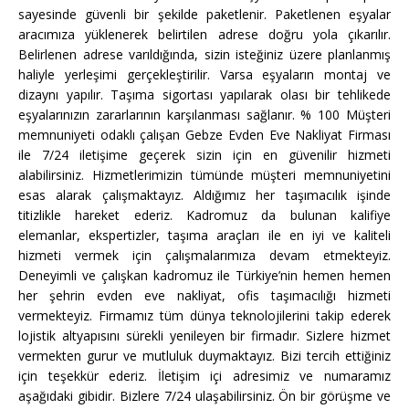
sayesinde güvenli bir şekilde paketlenir. Paketlenen eşyalar
aracımıza yüklenerek belirtilen adrese doğru yola çıkarılır.
Belirlenen adrese varıldığında, sizin isteğiniz üzere planlanmış
haliyle yerleşimi gerçekleştirilir. Varsa eşyaların montaj ve
dizaynı yapılır. Taşıma sigortası yapılarak olası bir tehlikede
eşyalarınızın zararlarının karşılanması sağlanır. % 100 Müşteri
memnuniyeti odaklı çalışan Gebze Evden Eve Nakliyat Firması
ile 7/24 iletişime geçerek sizin için en güvenilir hizmeti
alabilirsiniz. Hizmetlerimizin tümünde müşteri memnuniyetini
esas alarak çalışmaktayız. Aldığımız her taşımacılık işinde
titizlikle hareket ederiz. Kadromuz da bulunan kalifiye
elemanlar, ekspertizler, taşıma araçları ile en iyi ve kaliteli
hizmeti vermek için çalışmalarımıza devam etmekteyiz.
Deneyimli ve çalışkan kadromuz ile Türkiye’nin hemen hemen
her şehrin evden eve nakliyat, ofis taşımacılığı hizmeti
vermekteyiz. Firmamız tüm dünya teknolojilerini takip ederek
lojistik altyapısını sürekli yenileyen bir firmadır. Sizlere hizmet
vermekten gurur ve mutluluk duymaktayız. Bizi tercih ettiğiniz
için teşekkür ederiz. İletişim içi adresimiz ve numaramız
aşağıdaki gibidir. Bizlere 7/24 ulaşabilirsiniz. Ön bir görüşme ve