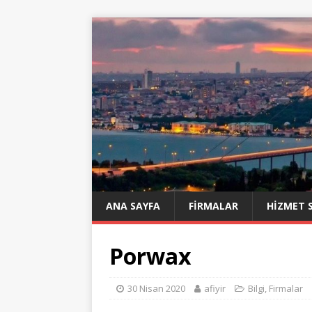
ANA SAYFA
FIRMALAR
HIZMET 
Porwax
30 Nisan 2020
afiyir
Bilgi
,
Firmalar