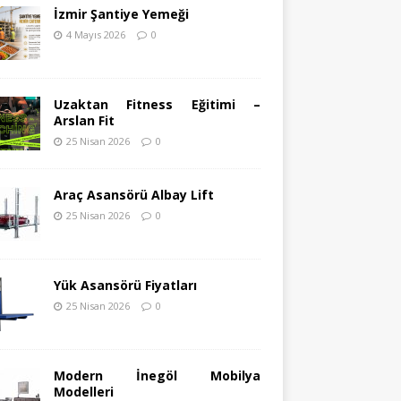
İzmir Şantiye Yemeği
4 Mayıs 2026
0
Uzaktan Fitness Eğitimi –
Arslan Fit
25 Nisan 2026
0
Araç Asansörü Albay Lift
25 Nisan 2026
0
Yük Asansörü Fiyatları
25 Nisan 2026
0
Modern İnegöl Mobilya
Modelleri