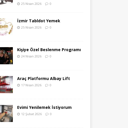
25 Nisan 2026
0
İzmir Tabldot Yemek
25 Nisan 2026
0
Kişiye Özel Beslenme Programı
24 Nisan 2026
0
Araç Platformu Albay Lift
17 Nisan 2026
0
Evimi Yenilemek İstiyorum
12 Şubat 2026
0