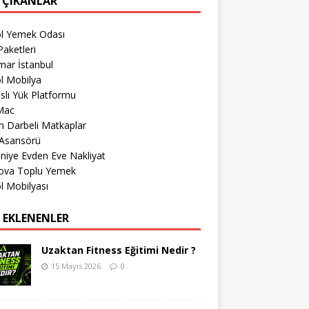
 ÇIKANLAR
öl Yemek Odası
aketleri
mar İstanbul
l Mobilya
lı Yük Platformu
Mac
 Darbeli Matkaplar
 Asansörü
iye Evden Eve Nakliyat
ova Toplu Yemek
l Mobilyası
 EKLENENLER
Uzaktan Fitness Eğitimi Nedir ?
15 Mayıs 2026
0