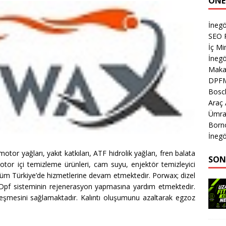
ÖNE
İneg
SEO P
İç Mi
İnegö
Makas
DPF
Bosch
Araç
Ümran
Born
İnegö
otor yağları, yakıt katkıları, ATF hidrolik yağları, fren balata
SON
motor içi temizleme ürünleri, cam suyu, enjektör temizleyici
e tüm Türkiye’de hizmetlerine devam etmektedir. Porwax; dizel
r. Dpf sisteminin rejenerasyon yapmasına yardım etmektedir.
eşmesini sağlamaktadır. Kalıntı oluşumunu azaltarak egzoz