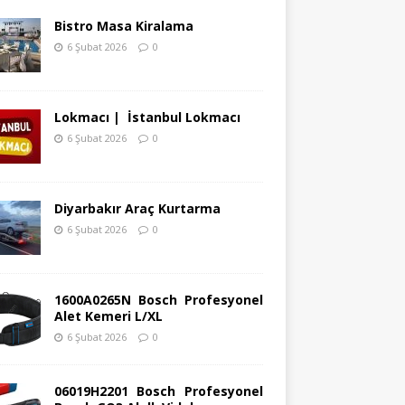
Bistro Masa Kiralama
6 Şubat 2026
0
Lokmacı | İstanbul Lokmacı
6 Şubat 2026
0
Diyarbakır Araç Kurtarma
6 Şubat 2026
0
1600A0265N Bosch Profesyonel
Alet Kemeri L/XL
6 Şubat 2026
0
06019H2201 Bosch Profesyonel