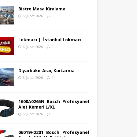
Bistro Masa Kiralama
6 Şubat 2026
0
Lokmacı | İstanbul Lokmacı
6 Şubat 2026
0
Diyarbakır Araç Kurtarma
6 Şubat 2026
0
1600A0265N Bosch Profesyonel
Alet Kemeri L/XL
6 Şubat 2026
0
06019H2201 Bosch Profesyonel