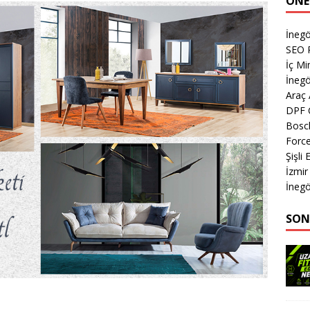
ÖNE
İnegö
SEO P
İç M
İnegö
Araç
DPF 
Bosc
Forc
Şişli
İzmir
İnegö
SON