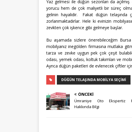
Yaz gelmesi ile düğün sezonları da açılmış
yorucu hem de çok maliyetli bir süreç olmak
gelinin hayalidir. Fakat düğün telaşında
zorlanmaktadırlar. Hele ki evinizin mobilyası
zevkten çok işkence gibi gelmeye başlar.
Bu aşamada sizlere önerebileceğim Bursa 
mobilyanız inegölden firmasına mutlaka gitme
tarza ve zevke uygun pek çok çeşit bulabi
odası, yemek odası, koltuk takımları ve mob
Ayrıca düğün paketleri de evlenecek çiftler içi
DÜĞÜN TELAŞINDA MOBILYA SEÇIMI
ÖNCEKI
Ümraniye Oto Ekspertiz F
Hakkında Bilgi