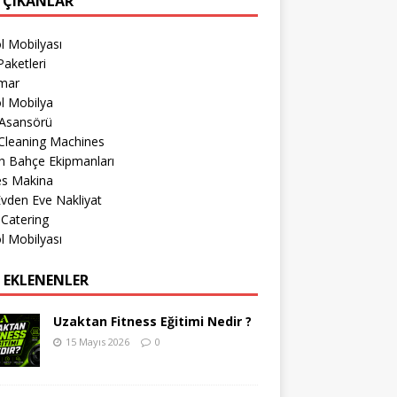
 ÇIKANLAR
l Mobilyası
aketleri
imar
l Mobilya
 Asansörü
Cleaning Machines
h Bahçe Ekipmanları
es Makina
 Evden Eve Nakliyat
 Catering
l Mobilyası
 EKLENENLER
Uzaktan Fitness Eğitimi Nedir ?
15 Mayıs 2026
0