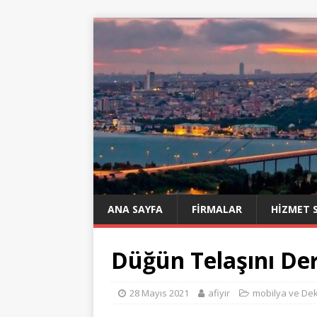
ANA SAYFA
FIRMALAR
HIZMET 
Düğün Telaşını De
28 Mayıs 2021
afiyir
mobilya ve De