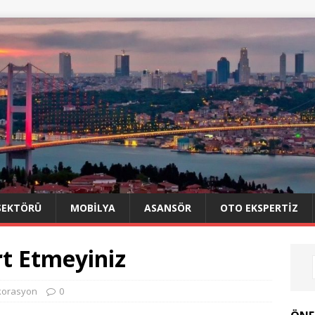
SEKTÖRÜ
MOBILYA
ASANSÖR
OTO EKSPERTIZ
rt Etmeyiniz
korasyon
0