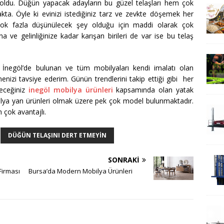
 oldu. Düğün yapacak adayların bu güzel telaşları hem çok
ta. Öyle ki evinizi istediğiniz tarz ve zevkte döşemek her
 çok fazla düşünülecek şey olduğu için maddi olarak çok
na ve gelinliğinize kadar karışan birileri de var ise bu telaş
İnegöl’de bulunan ve tüm mobilyaları kendi imalatı olan
nizi tavsiye ederim. Günün trendlerini takip ettiği gibi her
leceğiniz
inegöl mobilya ürünleri
kapsamında olan yatak
ilya yan ürünleri olmak üzere pek çok model bulunmaktadır.
n çok avantajlı.
DÜĞÜN TELAŞINI DERT ETMEYIN
SONRAKI
irması
Bursa’da Modern Mobilya Ürünleri