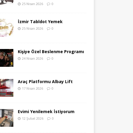
25 Nisan 2026
0
İzmir Tabldot Yemek
25 Nisan 2026
0
Kişiye Özel Beslenme Programı
24 Nisan 2026
0
Araç Platformu Albay Lift
17 Nisan 2026
0
Evimi Yenilemek İstiyorum
12 Şubat 2026
0