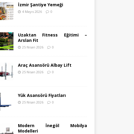
İzmir Şantiye Yemeği
4 Mayıs 2026
0
Uzaktan Fitness Eğitimi –
Arslan Fit
25 Nisan 2026
0
Araç Asansörü Albay Lift
25 Nisan 2026
0
Yük Asansörü Fiyatları
25 Nisan 2026
0
Modern İnegöl Mobilya
Modelleri