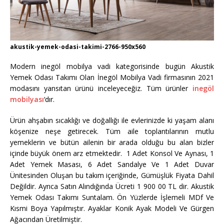
akustik-yemek-odasi-takimi-2766-950x560
Modern inegöl mobilya vadi kategorisinde bugün Akustik
Yemek Odası Takımı Olan İnegöl Mobilya Vadi firmasının 2021
modasını yansıtan ürünü inceleyeceğiz. Tüm ürünler
inegöl
mobilyası
‘dır.
Ürün ahşabın sıcaklığı ve doğallığı ile evlerinizde ki yaşam alanı
köşenize neşe getirecek. Tüm aile toplantılarının mutlu
yemeklerin ve bütün ailenin bir arada olduğu bu alan bizler
içinde büyük önem arz etmektedir. 1 Adet Konsol Ve Aynası, 1
Adet Yemek Masası, 6 Adet Sandalye Ve 1 Adet Duvar
Ünitesinden Oluşan bu takım içeriğinde, Gümüşlük Fiyata Dahil
Değildir. Ayrıca Satın Alındığında Ücreti 1 900 00 TL dir. Akustik
Yemek Odası Takımı Suntalam. Ön Yüzlerde İşlemeli MDf Ve
Kısmi Boya Yapılmıştır. Ayaklar Konik Ayak Modeli Ve Gürgen
Ağacından Üretilmiştir.