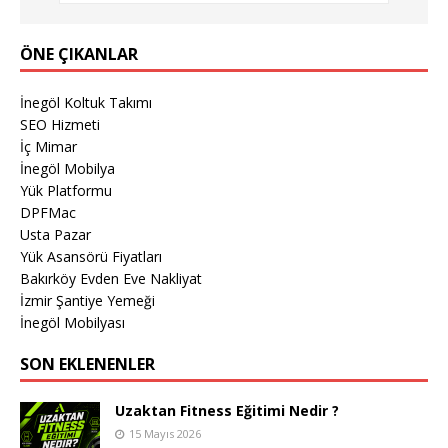
ÖNE ÇIKANLAR
İnegöl Koltuk Takımı
SEO Hizmeti
İç Mimar
İnegöl Mobilya
Yük Platformu
DPFMac
Usta Pazar
Yük Asansörü Fiyatları
Bakırköy Evden Eve Nakliyat
İzmir Şantiye Yemeği
İnegöl Mobilyası
SON EKLENENLER
Uzaktan Fitness Eğitimi Nedir ?
15 Mayıs 2026