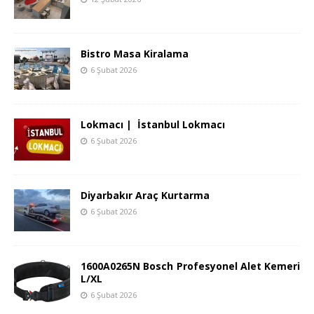
Bistro Masa Kiralama
6 Şubat 2026
Lokmacı | İstanbul Lokmacı
6 Şubat 2026
Diyarbakır Araç Kurtarma
6 Şubat 2026
1600A0265N Bosch Profesyonel Alet Kemeri
L/XL
6 Şubat 2026