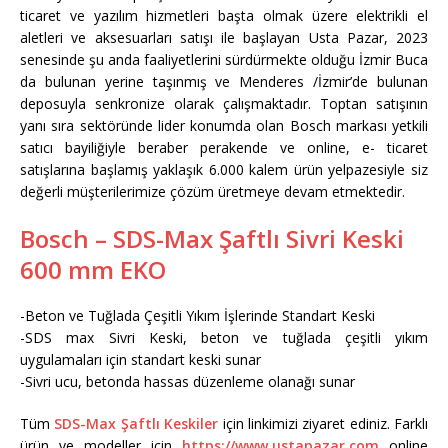
ticaret ve yazılım hizmetleri başta olmak üzere elektrikli el
aletleri ve aksesuarları satışı ile başlayan Usta Pazar, 2023
senesinde şu anda faaliyetlerini sürdürmekte olduğu İzmir Buca
da bulunan yerine taşınmış ve Menderes /İzmir’de bulunan
deposuyla senkronize olarak çalışmaktadır. Toptan satışının
yanı sıra sektöründe lider konumda olan Bosch markası yetkili
satıcı bayiliğiyle beraber perakende ve online, e- ticaret
satışlarına başlamış yaklaşık 6.000 kalem ürün yelpazesiyle siz
değerli müşterilerimize çözüm üretmeye devam etmektedir.
Bosch – SDS-Max Şaftlı Sivri Keski
600 mm EKO
-Beton ve Tuğlada Çeşitli Yıkım İşlerinde Standart Keski
-SDS max Sivri Keski, beton ve tuğlada çeşitli yıkım
uygulamaları için standart keski sunar
-Sivri ucu, betonda hassas düzenleme olanağı sunar
Tüm
SDS-Max Şaftlı Keskiler
için linkimizi ziyaret ediniz. Farklı
ürün ve modeller için
https://www.ustapazar.com
online