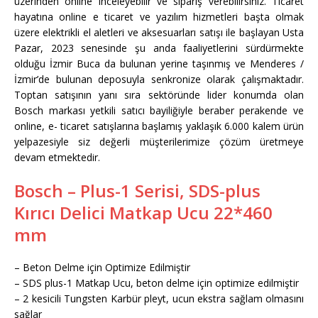
üzerinden online inceleyebilir ve sipariş verebilirsiniz. Ticaret
hayatına online e ticaret ve yazılım hizmetleri başta olmak
üzere elektrikli el aletleri ve aksesuarları satışı ile başlayan Usta
Pazar, 2023 senesinde şu anda faaliyetlerini sürdürmekte
olduğu İzmir Buca da bulunan yerine taşınmış ve Menderes /
İzmir’de bulunan deposuyla senkronize olarak çalışmaktadır.
Toptan satışının yanı sıra sektöründe lider konumda olan
Bosch markası yetkili satıcı bayiliğiyle beraber perakende ve
online, e- ticaret satışlarına başlamış yaklaşık 6.000 kalem ürün
yelpazesiyle siz değerli müşterilerimize çözüm üretmeye
devam etmektedir.
Bosch – Plus-1 Serisi, SDS-plus
Kırıcı Delici Matkap Ucu 22*460
mm
– Beton Delme için Optimize Edilmiştir
– SDS plus-1 Matkap Ucu, beton delme için optimize edilmiştir
– 2 kesicili Tungsten Karbür pleyt, ucun ekstra sağlam olmasını
sağlar