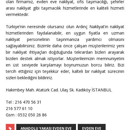
olan firmamız, evden eve nakliyat, ofis taşımacılığı, şehirler
arası nakliyat gibi taşımacılık hizmetlerinde en kaliteli hizmeti
vermektedir.
Türkiye’nin neresinde olursanız olun Ardınç Nakliyat’ın nakliyat
hizmetlerinden faydalanabilir, en uygun fiyatla en uzman
nakliyat personelinin taşınmanıza yardımcı olmasını
sağlayabilirsiniz. Bizimle daha önce çalışan müşterilerimiz yeni
bir nakliyat ihtiyaçları doğduğunda tekrardan bizleri arayarak
bizden destek almak istiyorlar. Müşterileimizin memnuniyetini
en üst seviyede karşılamayı boynumuzun borcu biliriz. Bizi
tercih ettiğiniz için teşekkür eder, kalteli bir nakliyat sürecinin
sizleri beklediğini bildiririz.
Hakimbey Mah. Atatürk Cad. Ulaş Sk. Kadıköy İSTANBUL
Tel : 216 470 56 31
216 577 61 10
Gsm : 0532 050 26 86
ANADOLU YAKASI EVDEN EVE
EVDEN EVE