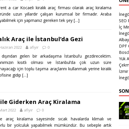
ÖNE
rent a car Kocaeli kiralık araç firması olarak araç kiralama
ründe uzun yıllardır çalışan kurumsal bir firmadır. Araba
İnegö
ayabilmek için yapmanız gereken tek şey
[…]
SEO P
İç Mi
İnegö
alık Araç ile İstanbul’da Gezi
Albay
DPF 
Haziran 2022
afiyir
0
Bosch
 dışından gelen bir arkadaşıma İstanbul’u gezdirecektim.
Yük A
nımızın kısıtlı olması ve İstanbul’da çok uzun süre
Çekm
ayacağı için toplu taşıma araçlarını kullanmak yerine kiralık
İzmi
ofisine gidip
[…]
İnegö
SON
ile Giderken Araç Kiralama
Mart 2022
afiyir
0
lde araç kiralama sayesinde sıcak havalarda klimalı ve
rlu bir yolculuk yapabilmek mümkündür. Bu sebeple artık