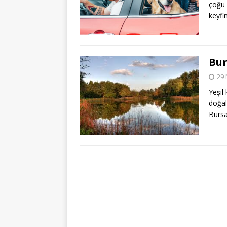
çoğu 
keyfi
Bur
29 
Yeşil
doğal
Bursa