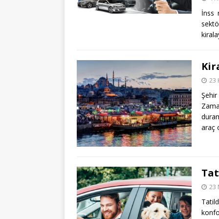
İnss 
sektö
kiral
Kir
23 
Şehir
Zama
duram
araç 
Tat
23 
Tati
konfo