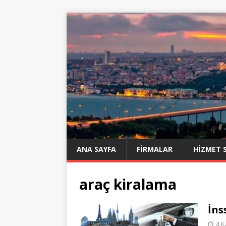
ANA SAYFA
FIRMALAR
HIZMET 
araç kiralama
İns
4 K