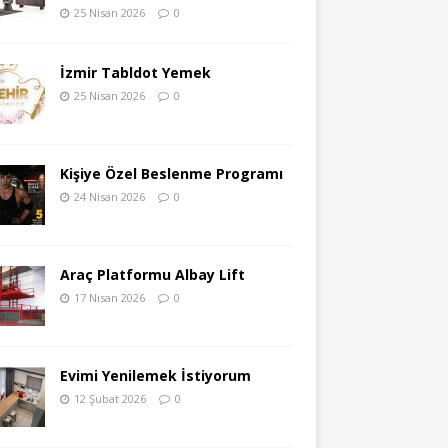
25 Nisan 2026
0
İzmir Tabldot Yemek
25 Nisan 2026
0
Kişiye Özel Beslenme Programı
24 Nisan 2026
0
Araç Platformu Albay Lift
17 Nisan 2026
0
Evimi Yenilemek İstiyorum
12 Şubat 2026
0