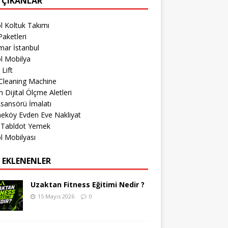
 ÇIKANLAR
l Koltuk Takımı
aketleri
mar İstanbul
l Mobilya
 Lift
Cleaning Machine
 Dijital Ölçme Aletleri
sansörü İmalatı
eköy Evden Eve Nakliyat
r Tabldot Yemek
l Mobilyası
 EKLENENLER
Uzaktan Fitness Eğitimi Nedir ?
15 Mayıs 2026
0