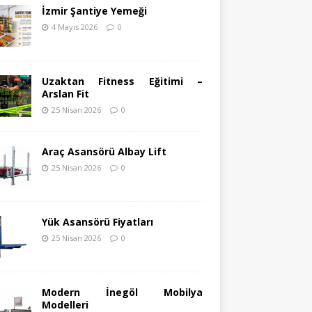
İzmir Şantiye Yemeği
4 Mayıs 2026
0
Uzaktan Fitness Eğitimi –
Arslan Fit
25 Nisan 2026
0
Araç Asansörü Albay Lift
25 Nisan 2026
0
Yük Asansörü Fiyatları
25 Nisan 2026
0
Modern İnegöl Mobilya
Modelleri