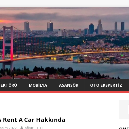
SEKTÖRÜ
MOBILYA
ASANSÖR
OTO EKSPERTIZ
s Rent A Car Hakkında
asım 2022
afiyir
0