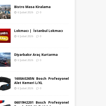
Bistro Masa Kiralama
6 Şubat 2026
0
Lokmacı | İstanbul Lokmacı
6 Şubat 2026
0
Diyarbakır Araç Kurtarma
6 Şubat 2026
0
1600A0265N Bosch Profesyonel
Alet Kemeri L/XL
6 Şubat 2026
0
06019H2201 Bosch Profesyonel