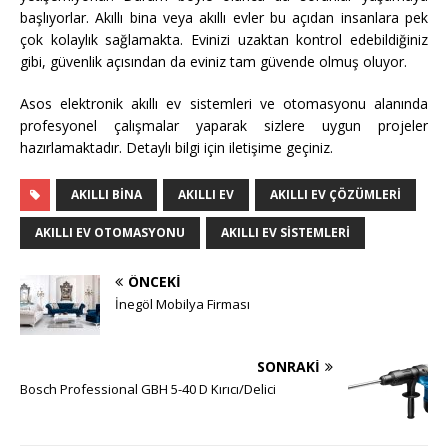
başlıyorlar. Akıllı bina veya akıllı evler bu açıdan insanlara pek
çok kolaylık sağlamakta. Evinizi uzaktan kontrol edebildiğiniz
gibi, güvenlik açısından da eviniz tam güvende olmuş oluyor.
Asos elektronik akıllı ev sistemleri ve otomasyonu alanında
profesyonel çalışmalar yaparak sizlere uygun projeler
hazırlamaktadır. Detaylı bilgi için iletişime geçiniz.
AKILLI BINA
AKILLI EV
AKILLI EV ÇÖZÜMLERI
AKILLI EV OTOMASYONU
AKILLI EV SISTEMLERI
ÖNCEKI
İnegöl Mobilya Firması
SONRAKI
Bosch Professional GBH 5-40 D Kırıcı/Delici