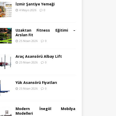
İzmir Şantiye Yemeği
4 Mayıs 2026
0
Uzaktan Fitness Eğitimi –
Arslan Fit
25 Nisan 2026
0
Araç Asansörü Albay Lift
25 Nisan 2026
0
Yük Asansörü Fiyatları
25 Nisan 2026
0
Modern İnegöl Mobilya
Modelleri