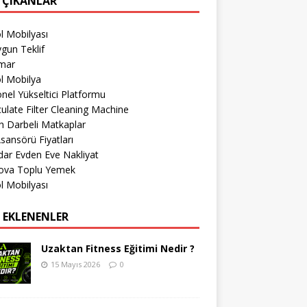
 ÇIKANLAR
l Mobilyası
gun Teklif
imar
l Mobilya
nel Yükseltici Platformu
culate Filter Cleaning Machine
 Darbeli Matkaplar
sansörü Fiyatları
ar Evden Eve Nakliyat
ova Toplu Yemek
l Mobilyası
 EKLENENLER
Uzaktan Fitness Eğitimi Nedir ?
15 Mayıs 2026
0