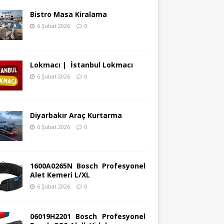
Bistro Masa Kiralama
6 Şubat 2026
0
Lokmacı | İstanbul Lokmacı
6 Şubat 2026
0
Diyarbakır Araç Kurtarma
6 Şubat 2026
0
1600A0265N Bosch Profesyonel
Alet Kemeri L/XL
6 Şubat 2026
0
06019H2201 Bosch Profesyonel