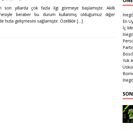
ÖNE
ri son yıllarda çok fazla ilgi görmeye başlamıştır. Akıllı
işmesiyle beraber bu durum kullanmış olduğumuz diğer
İnegö
de hızla gelişmesini sağlamıştır. Özellikle
[…]
En Uy
İç M
İnegö
Perso
Parti
Bosch
Yük A
Üsküd
Born
İnegö
SON