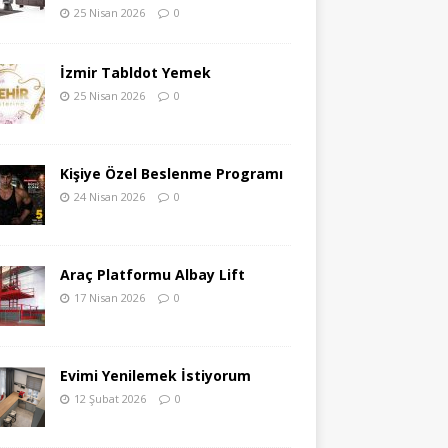
25 Nisan 2026
0
İzmir Tabldot Yemek
25 Nisan 2026
0
Kişiye Özel Beslenme Programı
24 Nisan 2026
0
Araç Platformu Albay Lift
17 Nisan 2026
0
Evimi Yenilemek İstiyorum
12 Şubat 2026
0