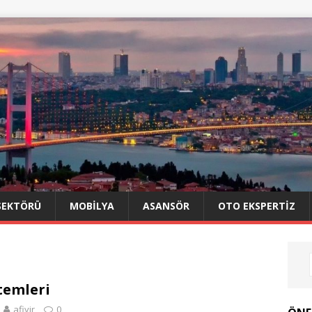
SEKTÖRÜ
MOBILYA
ASANSÖR
OTO EKSPERTIZ
stemleri
afiyir
0