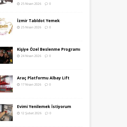
25 Nisan 2026
0
İzmir Tabldot Yemek
25 Nisan 2026
0
Kişiye Özel Beslenme Programı
24 Nisan 2026
0
Araç Platformu Albay Lift
17 Nisan 2026
0
Evimi Yenilemek İstiyorum
12 Şubat 2026
0