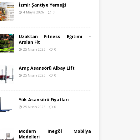
İzmir Şantiye Yemeği
4 Mayıs 2026
0
Uzaktan Fitness Eğitimi –
Arslan Fit
25 Nisan 2026
0
Araç Asansörü Albay Lift
25 Nisan 2026
0
Yük Asansörü Fiyatları
25 Nisan 2026
0
Modern İnegöl Mobilya
Modelleri