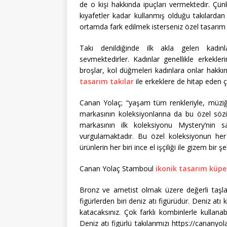
de o kişi hakkında ipuçları vermektedir. Çünkü
kıyafetler kadar kullanmış olduğu takılardan 
ortamda fark edilmek isterseniz özel tasarım ta
Takı denildiğinde ilk akla gelen kadı
sevmektedirler. Kadınlar genellikle erkekler
broşlar, kol düğmeleri kadınlara onlar hakk
tasarım takılar
ile erkeklere de hitap eden ç
Canan Yolaç; “yaşam tüm renkleriyle, müziğiyl
markasının koleksiyonlarına da bu özel s
markasının ilk koleksiyonu Mystery’nin 
vurgulamaktadır. Bu özel koleksiyonun her 
ürünlerin her biri ince el işçiliği ile gizem bir
Canan Yolaç Stamboul
ikonik tasarım küpe
Bronz ve ametist olmak üzere değerli taşla
figürlerden biri deniz atı figürüdür. Deniz atı
katacaksınız. Çok farklı kombinlerle kullanabil
Deniz atı figürlü takılarımızı https://cananyo