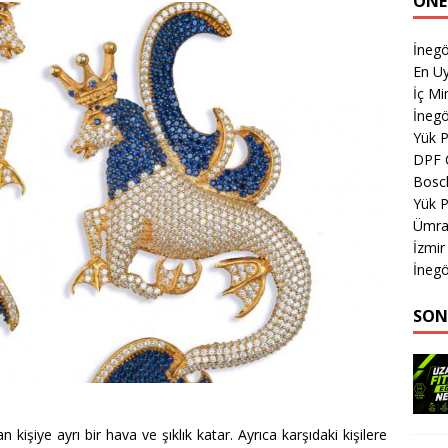
ÖNE
İnegö
En Uy
İç M
İnegö
Yük 
DPF 
Bosch
Yük 
Ümran
İzmir
İnegö
SON
işiye ayrı bir hava ve şıklık katar. Ayrıca karşıdaki kişilere