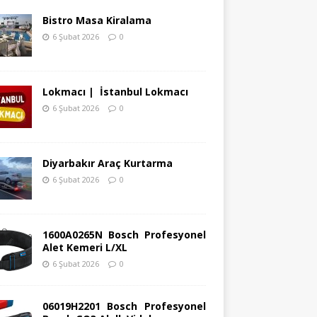
Bistro Masa Kiralama
6 Şubat 2026
0
Lokmacı | İstanbul Lokmacı
6 Şubat 2026
0
Diyarbakır Araç Kurtarma
6 Şubat 2026
0
1600A0265N Bosch Profesyonel
Alet Kemeri L/XL
6 Şubat 2026
0
06019H2201 Bosch Profesyonel