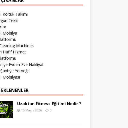
 ÇIKANLAR
l Koltuk Takımı
gun Teklif
imar
l Mobilya
Platformu
Cleaning Machines
 Hafif Hizmet
Platformu
iye Evden Eve Nakliyat
 Şantiye Yemeği
l Mobilyası
 EKLENENLER
Uzaktan Fitness Eğitimi Nedir ?
15 Mayıs 2026
0