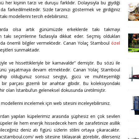
 her kişinin tarzı ve duruşu farklıdır. Dolayısıyla bu giydiği
da farkedilmektedir. Sizde tarzınızı göstermek ve girdiğiniz
kı modellerini tercih edebilirsiniz.
nlarda olsa artık günümüzde erkeklerde takı takmayı
in takı seçimlerine fazlasıyla dikkat eder. Seçmiş oldukları
ında önemli bilgiler vermektedir. Canan Yolaç Stamboul
özel
eşitleri sunmaktadır.
e ve hissettikleriyle bir karnavaldır” demiştir. Bu sözü ile
özünü yaşatmaya devam etmektedir. Canan Yolaç Stamboul
sahip olduğunuz sonsuz sevgiyi, gücü ve muhteşemliği
bir parçası gizemli bir anahtar gibidir. Bu koleksiyondaki
 şehir olan İstanbul’un geleneksel dokusunda üretilmiştir.
modellerini incelemek için web sitesini inceleyebilirsiniz.
rdan yapılan küpelerimiz arasında şüphesiz en çok sevilen
 küpeler ile hem enerjik hissedecek hem de zarafetinize asillik
eceğiniz deniz atı figürü sizlerin stilini ortaya çıkaracaktır.
lacstamboul.com/ web sitesine tıklayarak görebilir, dilerseniz