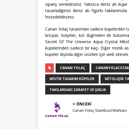
sipariş verebilirsiniz. Yalnızca deniz atı küp
tasarladığımız deniz atı figürlü takılarımızl
hissedebilirsiniz.
Canan Yolaç tasarımları sadece küpelerden tabii
broşlar, kolyeler, kol düğmeleri de bulunm
Secret Of The Universe Aqua Crystal Mito
küpelerinden sadece bir kaçı. Diğer mistik a
küpeler dışında diğer ürünleri için web sitesini 
CANAN YOLAÇ
CANANYOLACSTA
MISTIK TASARIM KÜPELER
MITOLOJIK T
TAKILARDAKI ZARAFET VE ŞIKLIK
ÖNCEKI
Canan Yolaç Stamboul Markası