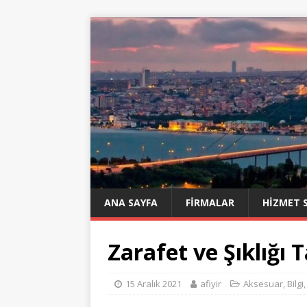
ANA SAYFA
FIRMALAR
HIZMET 
Zarafet ve Şıklığı 
15 Aralık 2021
afiyir
Aksesuar
,
Bilgi