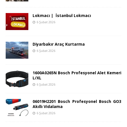
Lokmacı | İstanbul Lokmacı
6 Şubat 2026
Diyarbakır Araç Kurtarma
6 Şubat 2026
1600A0265N Bosch Profesyonel Alet Kemeri
L/XL
6 Şubat 2026
06019H2201 Bosch Profesyonel Bosch GO3
Akıllı Vidalama
6 Şubat 2026