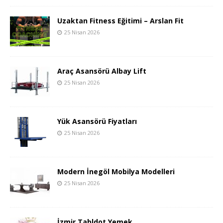
Uzaktan Fitness Eğitimi – Arslan Fit
25 Nisan 2026
Araç Asansörü Albay Lift
25 Nisan 2026
Yük Asansörü Fiyatları
25 Nisan 2026
Modern İnegöl Mobilya Modelleri
25 Nisan 2026
İzmir Tabldot Yemek