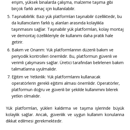
erişim, yüksek binalarda çalışma, malzeme taşıma gibi
birçok farklı amaç için kullanılabilir.
Taşınabilirlik: Bazı yük platformları taşınabilir özelliktedir, bu
da kullanıcıların farklı iş alanları arasında kolaylıkla
taşınmasını sağlar. Taşınabilir yük platformları, kolay montaj
ve demontaj özellikleriyle de kullanımı daha pratik hale
getirir.
Bakım ve Onarım: Yük platformlarının düzenli bakım ve
periyodik kontrolleri önemlidir. Bu, platformun güvenli ve
verimli çalışmasını sağlar. Üretici tarafından belirlenen bakım
talimatlarına uyulmalıdır.
Eğitim ve Yetkinlik: Yük platformlarını kullanacak
operatörlerin gerekli eğitimi alması önemlidir. Operatörler,
platformun doğru ve güvenli bir şekilde kullanımını bilerek
yetkin olmalıdır.
Yük platformları, yükleri kaldırma ve taşıma işlerinde büyük
kolaylık sağlar. Ancak, güvenlik ve uygun kullanım konularına
dikkat edilmesi gerekmektedir.