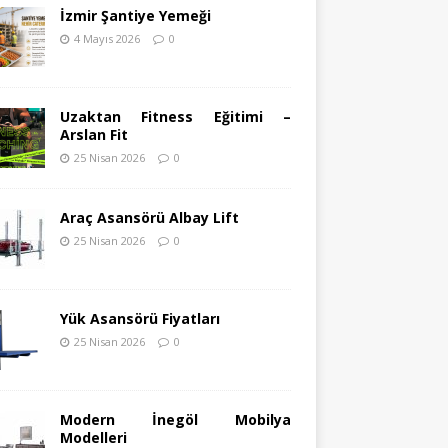
İzmir Şantiye Yemeği
4 Mayıs 2026
0
Uzaktan Fitness Eğitimi –
Arslan Fit
25 Nisan 2026
0
Araç Asansörü Albay Lift
25 Nisan 2026
0
Yük Asansörü Fiyatları
25 Nisan 2026
0
Modern İnegöl Mobilya
Modelleri