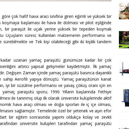
 göre çok hafif hava aracı sınıfına giren eğimli ve yüksek bir
n koşmaya başlaması ile hava ile dolması ve pilot eşliğinde
, bir paraşüt ile uçak yerine yüksek bir tepeden koşmak
 Bu Uçuşların süresi; kullanılan malzemenin performansı ve
 sürebilmekte ve Tek kişi olabileceği gibi iki kişilik tandem
ra kadar uzanan yamaç paraşütü günümüze kadar bir çok
enliğini artırıcı yapısal gelişmeler kaydetmiştir. İlk yamaç
dir. Değişen Zaman içinde yamaç paraşütü basınca dayanıklı
e sahip Aerofili yapıya dönüştü. Yamaç paraşütünün kanat
anan, iyi bir süzülme performansı ve yavaş çöküş oranı için en
e yamaç paraşütü sporu; 1990 Yılların başlarında Fethiye
mesi ile tanınmış olup ilk olarak üniversite kulüplerinde aktif
nomik hava araçı olması ve doğa sporları ile iç içe olması,
ılmasını sağlamıştır. Temelinde özel bir yetenek ve aşırı efor
rt bir eğitim sonrasında yapımı oldukça kolay ve zevkli
ından üniversite kulüpleri tarafından yamaç paraşütü