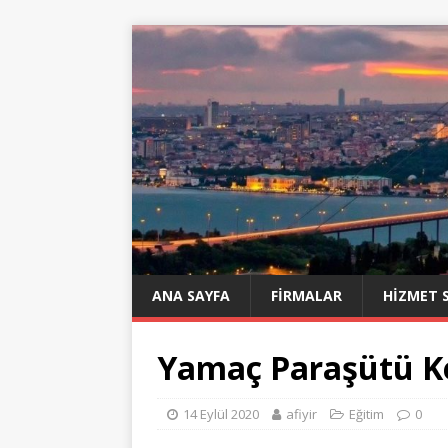
ANA SAYFA
FIRMALAR
HIZMET 
Yamaç Paraşütü K
14 Eylül 2020
afiyir
Eğitim
0