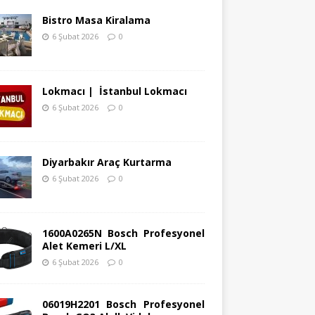
Bistro Masa Kiralama
6 Şubat 2026
0
Lokmacı | İstanbul Lokmacı
6 Şubat 2026
0
Diyarbakır Araç Kurtarma
6 Şubat 2026
0
1600A0265N Bosch Profesyonel
Alet Kemeri L/XL
6 Şubat 2026
0
06019H2201 Bosch Profesyonel