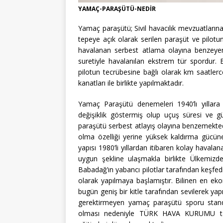
YAMAÇ-PARAŞÜTÜ-NEDİR
Yamaç paraşütü; Sivil havacılık mevzuatlarına
tepeye açık olarak serilen paraşüt ve pilotu
havalanan serbest atlama olayına benzeyen
suretiyle havalanılan ekstrem tür spordur.
pilotun tecrübesine bağlı olarak km saatlerce
kanatları ile birlikte yapılmaktadır.
Yamaç Paraşütü denemeleri 1940’lı yılla
değişiklik göstermiş olup uçuş süresi ve güv
paraşütü serbest atlayış olayına benzemekte
olma özelliği yerine yüksek kaldırma gücün
yapısı 1980’li yıllardan itibaren kolay haval
uygun şekline ulaşmakla birlikte Ülkemizd
Babadağ’ın yabancı pilotlar tarafından keşfedil
olarak yapılmaya başlamıştır. Bilinen en eko
bugün geniş bir kitle tarafından sevilerek yap
gerektirmeyen yamaç paraşütü sporu standa
olması nedeniyle TÜRK HAVA KURUMU taraf