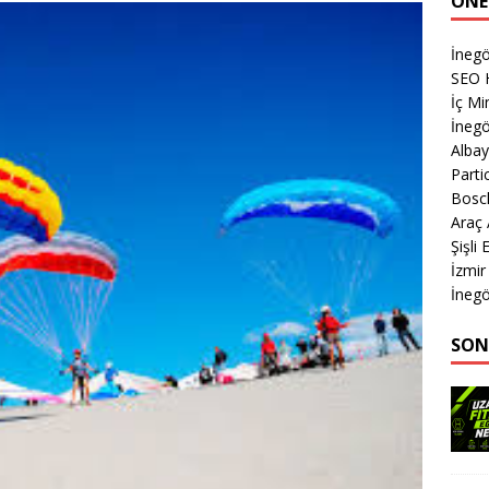
ÖNE
İnegö
SEO 
İç Mi
İnegö
Albay
Parti
Bosch
Araç
Şişli
İzmir
İnegö
SON