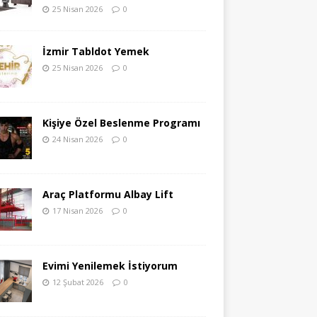
25 Nisan 2026
0
İzmir Tabldot Yemek
25 Nisan 2026
0
Kişiye Özel Beslenme Programı
24 Nisan 2026
0
Araç Platformu Albay Lift
17 Nisan 2026
0
Evimi Yenilemek İstiyorum
12 Şubat 2026
0