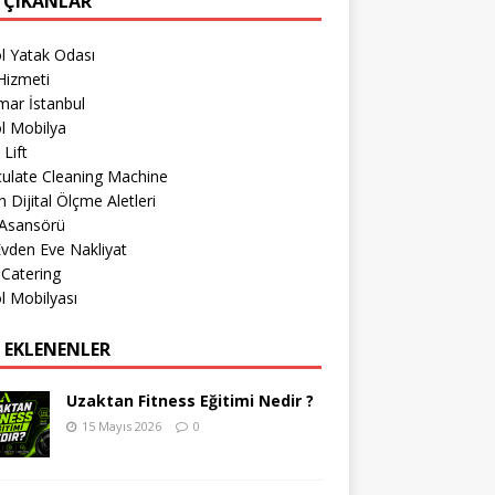
 ÇIKANLAR
l Yatak Odası
Hizmeti
mar İstanbul
l Mobilya
 Lift
culate Cleaning Machine
 Dijital Ölçme Aletleri
 Asansörü
 Evden Eve Nakliyat
 Catering
l Mobilyası
 EKLENENLER
Uzaktan Fitness Eğitimi Nedir ?
15 Mayıs 2026
0