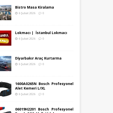
Bistro Masa Kiralama
6 Şubat 2026
0
Lokmacı | İstanbul Lokmacı
6 Şubat 2026
0
Diyarbakır Araç Kurtarma
6 Şubat 2026
0
1600A0265N Bosch Profesyonel
Alet Kemeri L/XL
6 Şubat 2026
0
06019H2201 Bosch Profesyonel