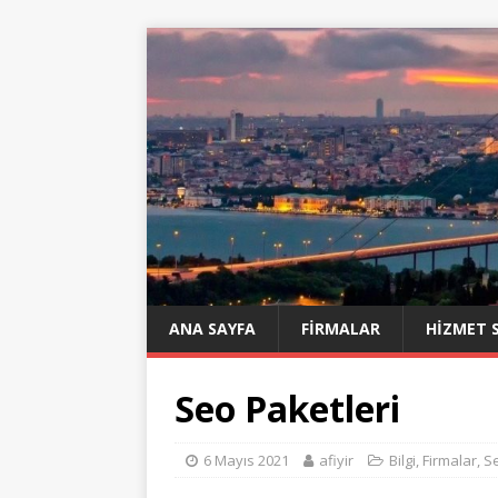
ANA SAYFA
FIRMALAR
HIZMET 
Seo Paketleri
6 Mayıs 2021
afiyir
Bilgi
,
Firmalar
,
S