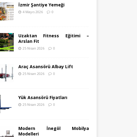
İzmir Şantiye Yemeği
4 Mayıs 2026
0
Uzaktan Fitness Eğitimi –
Arslan Fit
25 Nisan 2026
0
Araç Asansörü Albay Lift
25 Nisan 2026
0
Yük Asansörü Fiyatları
25 Nisan 2026
0
Modern İnegöl Mobilya
Modelleri