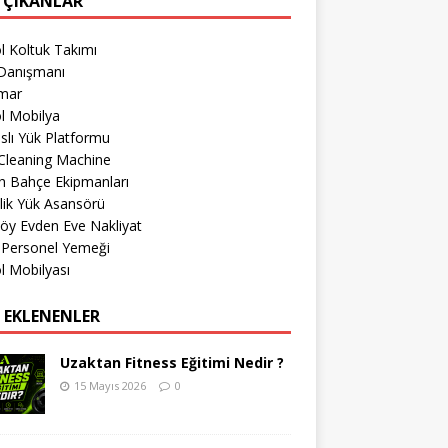
 ÇIKANLAR
l Koltuk Takımı
Danışmanı
imar
l Mobilya
lı Yük Platformu
Cleaning Machine
h Bahçe Ekipmanları
lik Yük Asansörü
öy Evden Eve Nakliyat
 Personel Yemeği
l Mobilyası
 EKLENENLER
Uzaktan Fitness Eğitimi Nedir ?
15 Mayıs 2026
0