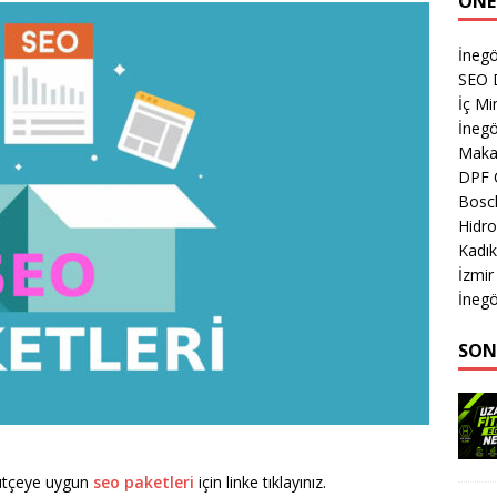
ÖNE
İnegö
SEO 
İç M
İnegö
Makas
DPF 
Bosc
Hidro
Kadık
İzmir
İnegö
SON
bütçeye uygun
seo paketleri
için linke tıklayınız.