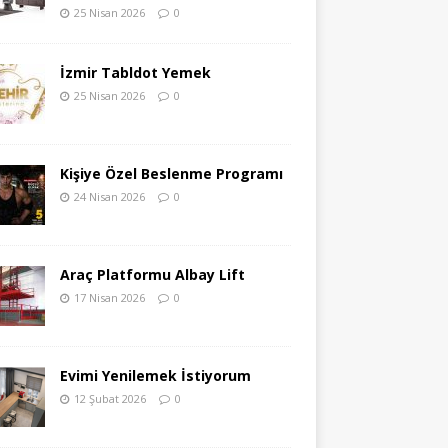
25 Nisan 2026
0
İzmir Tabldot Yemek
25 Nisan 2026
0
Kişiye Özel Beslenme Programı
24 Nisan 2026
0
Araç Platformu Albay Lift
17 Nisan 2026
0
Evimi Yenilemek İstiyorum
12 Şubat 2026
0