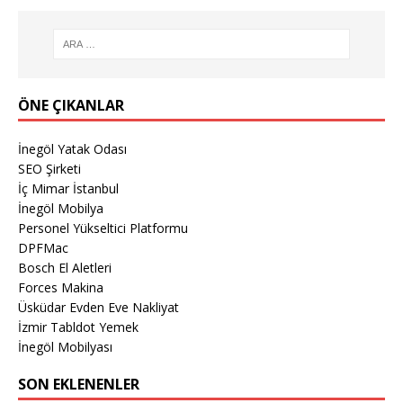
ÖNE ÇIKANLAR
İnegöl Yatak Odası
SEO Şirketi
İç Mimar İstanbul
İnegöl Mobilya
Personel Yükseltici Platformu
DPFMac
Bosch El Aletleri
Forces Makina
Üsküdar Evden Eve Nakliyat
İzmir Tabldot Yemek
İnegöl Mobilyası
SON EKLENENLER