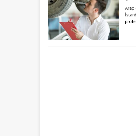
Araç 
İsta
profe