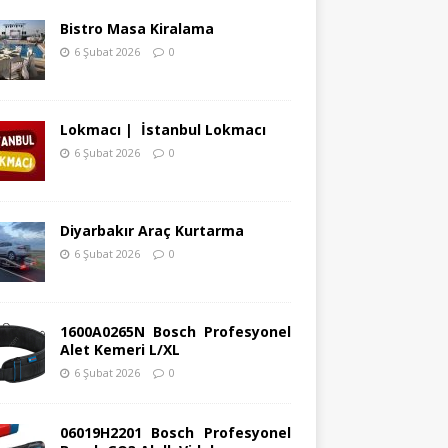
Bistro Masa Kiralama
6 Şubat 2026
0
Lokmacı | İstanbul Lokmacı
6 Şubat 2026
0
Diyarbakır Araç Kurtarma
6 Şubat 2026
0
1600A0265N Bosch Profesyonel
Alet Kemeri L/XL
6 Şubat 2026
0
06019H2201 Bosch Profesyonel