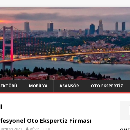
SEKTÖRÜ
MOBILYA
ASANSÖR
OTO EKSPERTIZ
ı
fesyonel Oto Ekspertiz Firması
Haziran 2021
afiyir
0