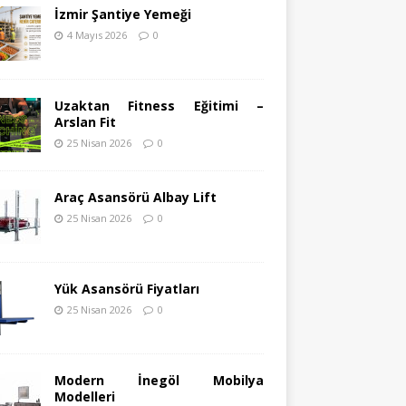
İzmir Şantiye Yemeği
4 Mayıs 2026
0
Uzaktan Fitness Eğitimi –
Arslan Fit
25 Nisan 2026
0
Araç Asansörü Albay Lift
25 Nisan 2026
0
Yük Asansörü Fiyatları
25 Nisan 2026
0
Modern İnegöl Mobilya
Modelleri