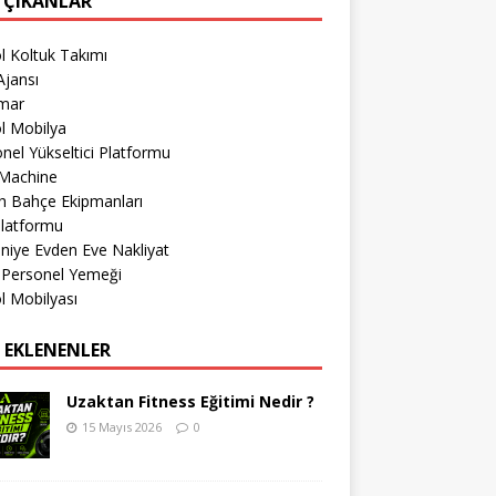
 ÇIKANLAR
l Koltuk Takımı
jansı
imar
l Mobilya
nel Yükseltici Platformu
Machine
h Bahçe Ekipmanları
Platformu
iye Evden Eve Nakliyat
 Personel Yemeği
l Mobilyası
 EKLENENLER
Uzaktan Fitness Eğitimi Nedir ?
15 Mayıs 2026
0