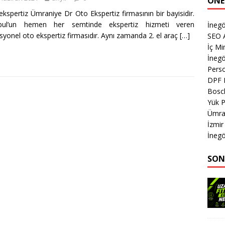
ÖNE
ekspertiz Ümraniye Dr Oto Ekspertiz firmasının bir bayisidir.
nbul’un hemen her semtinde ekspertiz hizmeti veren
İnegö
syonel oto ekspertiz firmasıdır. Aynı zamanda 2. el araç
[…]
SEO A
İç M
İnegö
Perso
DPF 
Bosc
Yük 
Ümran
İzmir
İnegö
SON