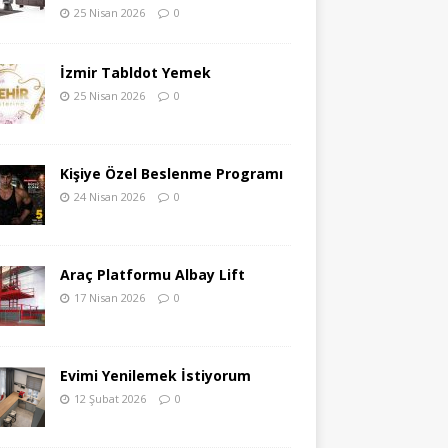
25 Nisan 2026
0
İzmir Tabldot Yemek
25 Nisan 2026
0
Kişiye Özel Beslenme Programı
24 Nisan 2026
0
Araç Platformu Albay Lift
17 Nisan 2026
0
Evimi Yenilemek İstiyorum
12 Şubat 2026
0