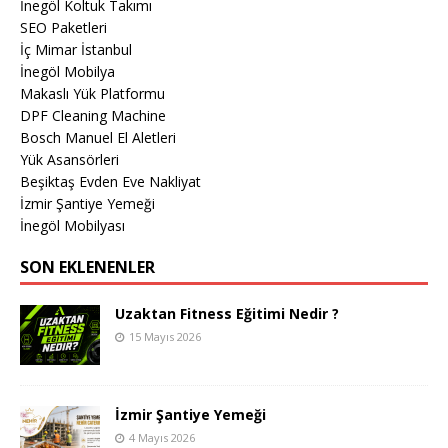
İnegöl Koltuk Takımı
SEO Paketleri
İç Mimar İstanbul
İnegöl Mobilya
Makaslı Yük Platformu
DPF Cleaning Machine
Bosch Manuel El Aletleri
Yük Asansörleri
Beşiktaş Evden Eve Nakliyat
İzmir Şantiye Yemeği
İnegöl Mobilyası
SON EKLENENLER
Uzaktan Fitness Eğitimi Nedir ?
15 Mayıs 2026
İzmir Şantiye Yemeği
4 Mayıs 2026