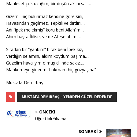
Maalesef çok uzağım, bir düşün aklını sal….
Gizemli hiç bulunmaz kendine göre sırlı,
Havasından geçilmez, Tepkili ve dırdırlı…
Adı “ipek melekmiş” koru beni Allah’ım…
Ahım başta İblise, ve de Ateşe ahım….
Sıradan bir “garibim” bırak beni İpek kız,
Verdiğin selamını, aldım koydum başıma….
Güzelim havalıyım olmuş dilinde sakız….
Mahkemeye giderim “bakmam hiç gözyaşına”
Mustafa Demirbaş
MUSTAFA DEMIRBAŞ – YENIDEN GÜZEL DEDEKTIF
ÖNCEKI
Uğur Halı Yıkama
SONRAKI