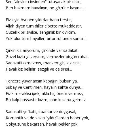
Sen “alevler cinsinden” tutuşacak bir elsin,
Ben bakmam havalının, ne gözüne kaşına….
Fizikiyle övünen yıldızlar bana terstir,
Allah diyen tüm diller elbette mukaddestir.
Güzellik bir sivilce, zenginlik bir kıvılcım,
Yok olur tüm hayaller, artar ruhunda sancın…
Çirkin kız arıyorum, çirkinde var sadakat.
Güzel kızla gezersem, vermezler birgün rahat.
Sadakatli olmazmış, manken gibi kız cinsi,
Havalı kız bellidir, sezgili ve de sinsi…
Tencere yuvarlansın kapağını bulsun ya,
Subay ve Centilmen, hayalin sahte dünya…
Fizik meraklısı ipek, akla hiç önem vermez,
Bu kalp hassastır kızım, inan ki sana gelmez…
Sadakatli şefkatli, itaatkar ve duygusal,
Romantik ve de sakin “yıldız”lardan haber yok,
Gökyüzüne bakarsan, havalı ipekler çok,