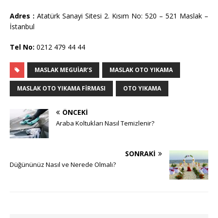
Adres :
Atatürk Sanayi Sitesi 2. Kısım No: 520 – 521 Maslak –
İstanbul
Tel No:
0212 479 44 44
MASLAK MEGUIAR’S
MASLAK OTO YIKAMA
MASLAK OTO YIKAMA FIRMASI
OTO YIKAMA
ÖNCEKI
Araba Koltukları Nasıl Temizlenir?
SONRAKI
Düğününüz Nasıl ve Nerede Olmalı?