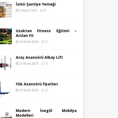
İzmir Şantiye Yemeği
4 Mayıs 2026
0
Uzaktan Fitness Eğitimi –
Arslan Fit
25 Nisan 2026
0
Araç Asansörü Albay Lift
25 Nisan 2026
0
Yük Asansörü Fiyatları
25 Nisan 2026
0
Modern İnegöl Mobilya
Modelleri