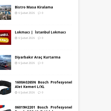
Bistro Masa Kiralama
6 Şubat 2026
0
Lokmacı | İstanbul Lokmacı
6 Şubat 2026
0
Diyarbakır Araç Kurtarma
6 Şubat 2026
0
1600A0265N Bosch Profesyonel
Alet Kemeri L/XL
6 Şubat 2026
0
06019H2201 Bosch Profesyonel