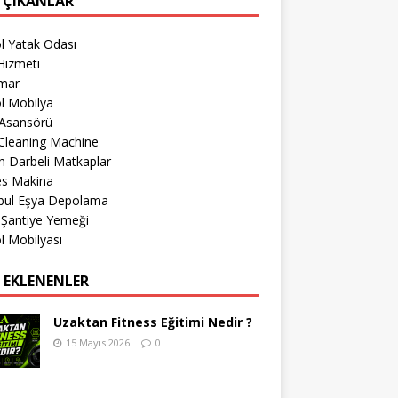
 ÇIKANLAR
l Yatak Odası
Hizmeti
imar
l Mobilya
 Asansörü
Cleaning Machine
 Darbeli Matkaplar
es Makina
nbul Eşya Depolama
 Şantiye Yemeği
l Mobilyası
 EKLENENLER
Uzaktan Fitness Eğitimi Nedir ?
15 Mayıs 2026
0