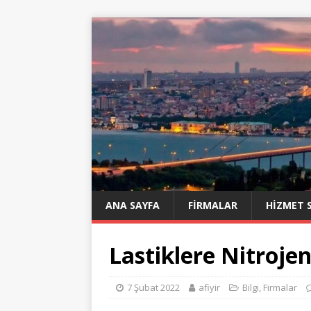
ANA SAYFA
FIRMALAR
HIZMET 
Lastiklere Nitroje
7 Şubat 2022
afiyir
Bilgi
,
Firmalar