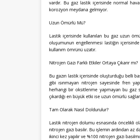
vardır. Bu gaz lastik içerisinde normal hav
korozyon meydana gelmiyor.
Uzun Ömürlü Mü?
Lastik içerisinde kullanılan bu gaz uzun ömür
oluşumunun engellenmesi lastiğin içerisinde y
kullanım ömrünü uzatır.
Nitrojen Gazı Farklı Etkiler Ortaya Çıkarır mı?
Bu gazın lastik içerisinde oluşturduğu belli b
gibi ısınmayan nitrojen sayesinde fren yapt
herhangi bir oksitlenme yapmayan bu gaz sa
çıkardığı en büyük etki ise uzun ömürlü sağlam
Tam Olarak Nasıl Doldurulur?
Lastik nitrojen dolumu esnasında öncelikli ola
nitrojen gazı basılır. Bu işlemin ardından az da
ikinci kez yapılır ve %100 nitrojen gazı basılmı