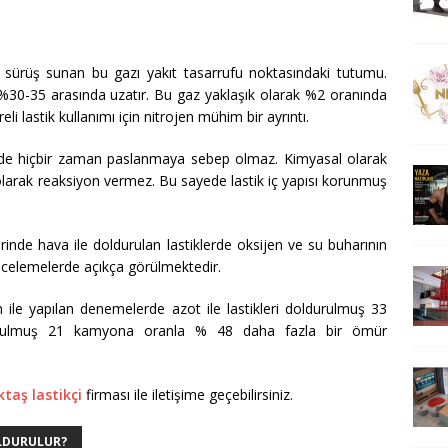
eli sürüş sunan bu gazı yakıt tasarrufu noktasındaki tutumu.
ü %30-35 arasında uzatır. Bu gaz yaklaşık olarak %2 oranında
li lastik kullanımı için nitrojen mühim bir ayrıntı.
inde hiçbir zaman paslanmaya sebep olmaz. Kimyasal olarak
 olarak reaksiyon vermez. Bu sayede lastik iç yapısı korunmuş
inde hava ile doldurulan lastiklerde oksijen ve su buharının
incelemelerde açıkça görülmektedir.
ile yapılan denemelerde azot ile lastikleri doldurulmuş 33
urulmuş 21 kamyona oranla % 48 daha fazla bir ömür
ktaş lastikçi
firması ile iletişime geçebilirsiniz.
OLDURULUR?