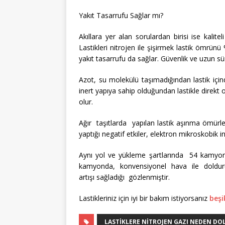
Yakıt Tasarrufu Sağlar mı?
Akıllara yer alan sorulardan birisi ise kalit
Lastikleri nitrojen ile şişirmek lastik ömrün
yakıt tasarrufu da sağlar. Güvenlik ve uzun süre
Azot, su molekülü taşımadığından lastik iç
inert yapıya sahip olduğundan lastikle direkt
olur.
Ağır taşıtlarda yapılan lastik aşınma ömürler
yaptığı negatif etkiler, elektron mikroskobik 
Aynı yol ve yükleme şartlarında 54 kamyon 
kamyonda, konvensiyonel hava ile dold
artışı sağladığı gözlenmiştir.
Lastikleriniz için iyi bir bakım istiyorsanız
beşi
LASTIKLERE NITROJEN GAZI NEDEN D