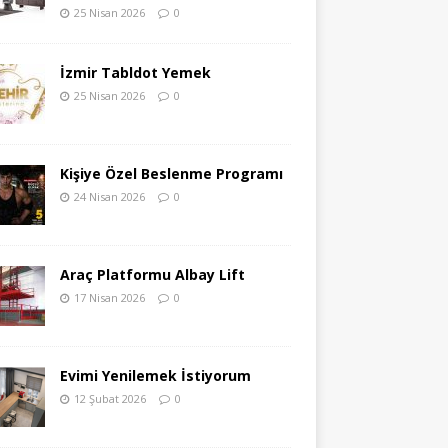
25 Nisan 2026
0
İzmir Tabldot Yemek
25 Nisan 2026
0
Kişiye Özel Beslenme Programı
24 Nisan 2026
0
Araç Platformu Albay Lift
17 Nisan 2026
0
Evimi Yenilemek İstiyorum
12 Şubat 2026
0