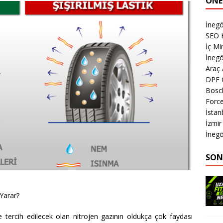
ÖNE
İnegö
SEO 
İç M
İnegö
Araç
DPF 
Bosch
Forc
İsta
İzmir
İnegö
SON
 Yarar?
ne tercih edilecek olan nitrojen gazının oldukça çok faydası