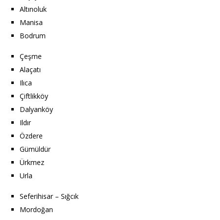
Altınoluk
Manisa
Bodrum
Çeşme
Alaçatı
Ilıca
Çiftlikköy
Dalyanköy
Ildır
Özdere
Gümüldür
Ürkmez
Urla
Seferihisar – Sığcık
Mordoğan