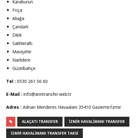
Karaburun
Foça
Aliağa
Çandarlı
Dikili
Salihleraltı
Mavişehir
Narlidere
Güzelbahçe
Tel :
0530 261 56 60
E-Mail :
info@arintransfer.web.tr
Adres :
Adnan Menderes Havaalanı 35410 Gaziemir/İzmir
ALAÇATI TRANSFER
IZMIR HAVALIMANI TRANSFER
IZMIR HAVALIMANI TRANSFER TAKSI