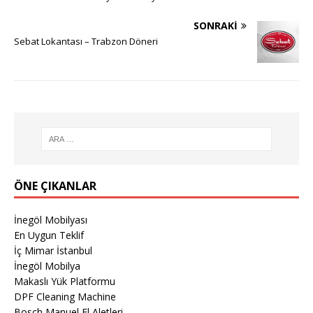
SONRAKI
Sebat Lokantası – Trabzon Döneri
ÖNE ÇIKANLAR
İnegöl Mobilyası
En Uygun Teklif
İç Mimar İstanbul
İnegöl Mobilya
Makaslı Yük Platformu
DPF Cleaning Machine
Bosch Manuel El Aletleri