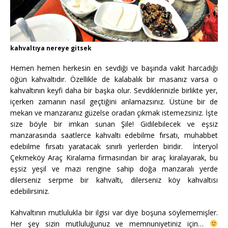
kahvaltıya nereye gitsek
Hemen hemen herkesin en sevdiği ve başında vakit harcadığı
öğün kahvaltıdır. Özellikle de kalabalık bir masanız varsa o
kahvaltının keyfi daha bir başka olur. Sevdiklerinizle birlikte yer,
içerken zamanın nasıl geçtiğini anlamazsınız. Üstüne bir de
mekan ve manzaranız güzelse oradan çıkmak istemezsiniz. İşte
size böyle bir imkan sunan Şile! Gidilebilecek ve eşsiz
manzarasında saatlerce kahvaltı edebilme fırsatı, muhabbet
edebilme fırsatı yaratacak sınırlı yerlerden biridir. İnteryol
Çekmeköy Araç Kiralama firmasından bir araç kiralayarak, bu
eşsiz yeşil ve mazi rengine sahip doğa manzaralı yerde
dilerseniz serpme bir kahvaltı, dilerseniz köy kahvaltısı
edebilirsiniz.
Kahvaltının mutlulukla bir ilgisi var diye boşuna söylememişler.
Her şey sizin mutluluğunuz ve memnuniyetiniz için…