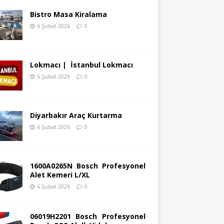
Bistro Masa Kiralama
6 Şubat 2026
0
Lokmacı | İstanbul Lokmacı
6 Şubat 2026
0
Diyarbakır Araç Kurtarma
6 Şubat 2026
0
1600A0265N Bosch Profesyonel
Alet Kemeri L/XL
6 Şubat 2026
0
06019H2201 Bosch Profesyonel