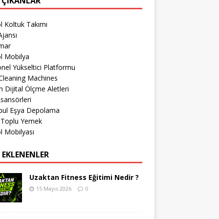
 ÇIKANLAR
l Koltuk Takımı
jansı
imar
l Mobilya
nel Yükseltici Platformu
Cleaning Machines
 Dijital Ölçme Aletleri
sansörleri
nbul Eşya Depolama
r Toplu Yemek
l Mobilyası
 EKLENENLER
Uzaktan Fitness Eğitimi Nedir ?
15 Mayıs 2026
0