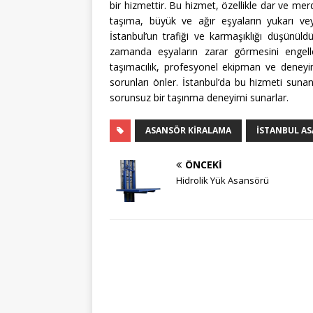
bir hizmettir. Bu hizmet, özellikle dar ve merd
taşıma, büyük ve ağır eşyaların yukarı vey
İstanbul’un trafiği ve karmaşıklığı düşünü
zamanda eşyaların zarar görmesini engelle
taşımacılık, profesyonel ekipman ve deneyiml
sorunları önler. İstanbul’da bu hizmeti suna
sorunsuz bir taşınma deneyimi sunarlar.
ASANSÖR KIRALAMA
İSTANBUL AS
ÖNCEKI
Hidrolik Yük Asansörü