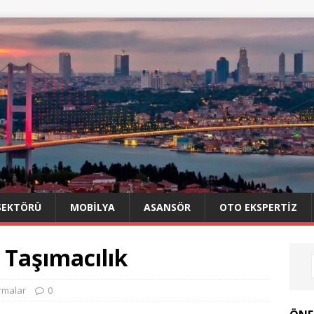
SEKTÖRÜ
MOBILYA
ASANSÖR
OTO EKSPERTIZ
 Taşımacılık
irmalar
0