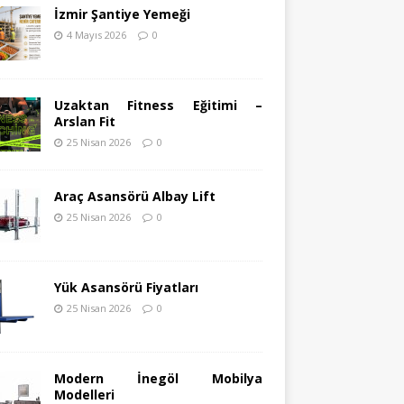
İzmir Şantiye Yemeği
4 Mayıs 2026
0
Uzaktan Fitness Eğitimi –
Arslan Fit
25 Nisan 2026
0
Araç Asansörü Albay Lift
25 Nisan 2026
0
Yük Asansörü Fiyatları
25 Nisan 2026
0
Modern İnegöl Mobilya
Modelleri