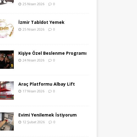
25 Nisan 2026
0
İzmir Tabldot Yemek
25 Nisan 2026
0
Kişiye Özel Beslenme Programı
24 Nisan 2026
0
Araç Platformu Albay Lift
17 Nisan 2026
0
Evimi Yenilemek İstiyorum
12 Şubat 2026
0