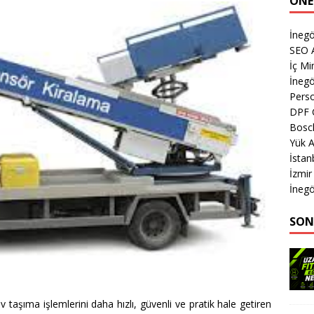
ÖNE
İnegö
SEO A
İç M
İnegö
Perso
DPF 
Bosch
Yük A
İsta
İzmi
İnegö
SON
ev taşıma işlemlerini daha hızlı, güvenli ve pratik hale getiren