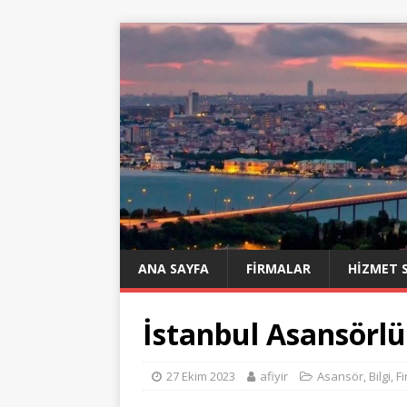
ANA SAYFA
FIRMALAR
HIZMET 
İstanbul Asansörlü
27 Ekim 2023
afiyir
Asansör
,
Bilgi
,
F