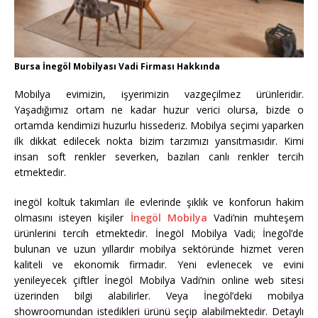
Bursa İnegöl Mobilyası Vadi Firması Hakkında
Mobilya evimizin, işyerimizin vazgeçilmez ürünleridir.
Yaşadığımız ortam ne kadar huzur verici olursa, bizde o
ortamda kendimizi huzurlu hissederiz. Mobilya seçimi yaparken
ilk dikkat edilecek nokta bizim tarzımızı yansıtmasıdır. Kimi
insan soft renkler severken, bazıları canlı renkler tercih
etmektedir.
inegöl koltuk takımları ile evlerinde şıklık ve konforun hakim
olmasını isteyen kişiler
İnegöl Mobilya
Vadi’nin muhteşem
ürünlerini tercih etmektedir. İnegöl Mobilya Vadi; İnegöl’de
bulunan ve uzun yıllardır mobilya sektöründe hizmet veren
kaliteli ve ekonomik firmadır. Yeni evlenecek ve evini
yenileyecek çiftler İnegöl Mobilya Vadi’nin online web sitesi
üzerinden bilgi alabilirler. Veya İnegöl’deki mobilya
showroomundan istedikleri ürünü seçip alabilmektedir. Detaylı