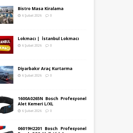
Bistro Masa Kiralama
6 Şubat 2026
0
Lokmacı | İstanbul Lokmacı
6 Şubat 2026
0
Diyarbakır Araç Kurtarma
6 Şubat 2026
0
1600A0265N Bosch Profesyonel
Alet Kemeri L/XL
6 Şubat 2026
0
06019H2201 Bosch Profesyonel