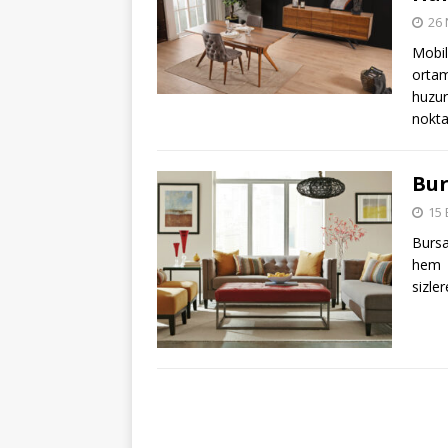
26 
Mobil
ortam
huzur
nokt
Bur
15 
Bursa
hem 
sizle