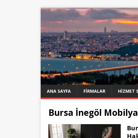
ANA SAYFA
FIRMALAR
HIZMET 
Bursa İnegöl Mobilya
Bur
Ha