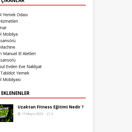
 ÇIKANLAR
öl Yemek Odası
izmetleri
imar
l Mobilya
Asansörü
Machine
 Manuel El Aletleri
Asansörü
bul Evden Eve Nakliyat
r Tabldot Yemek
l Mobilyası
 EKLENENLER
Uzaktan Fitness Eğitimi Nedir ?
15 Mayıs 2026
0