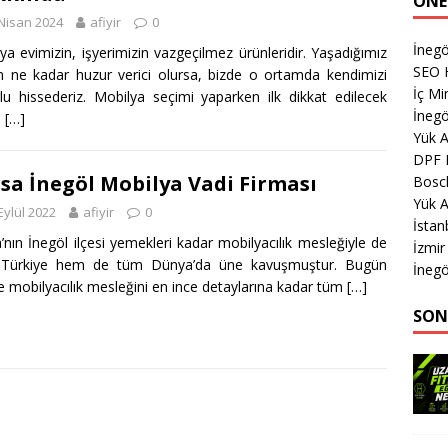
ÖNE
Nisan 2024
afiyir
0
İneg
ya evimizin, işyerimizin vazgeçilmez ürünleridir. Yaşadığımız
SEO H
 ne kadar huzur verici olursa, bizde o ortamda kendimizi
İç M
lu hissederiz. Mobilya seçimi yaparken ilk dikkat edilecek
İnegö
a
[…]
Yük 
DPF 
sa İnegöl Mobilya Vadi Firması
Bosch
Yük 
Eylül 2022
afiyir
0
İstan
’nın İnegöl ilçesi yemekleri kadar mobilyacılık mesleğiyle de
İzmi
Türkiye hem de tüm Dünya’da üne kavuşmuştur. Bugün
İnegö
re mobilyacılık mesleğini en ince detaylarına kadar tüm
[…]
SON