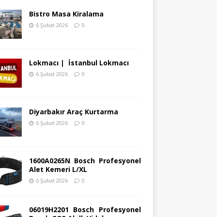
Bistro Masa Kiralama
6 Şubat 2026
0
Lokmacı | İstanbul Lokmacı
6 Şubat 2026
0
Diyarbakır Araç Kurtarma
6 Şubat 2026
0
1600A0265N Bosch Profesyonel
Alet Kemeri L/XL
6 Şubat 2026
0
06019H2201 Bosch Profesyonel