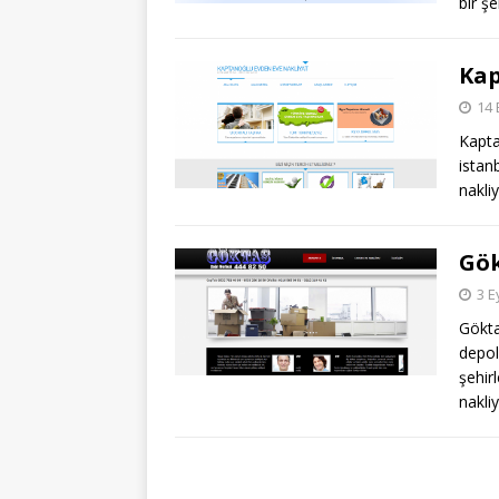
bir ş
Kap
14 
Kapta
istan
nakli
Gök
3 E
Gökt
depo
şehir
nakli