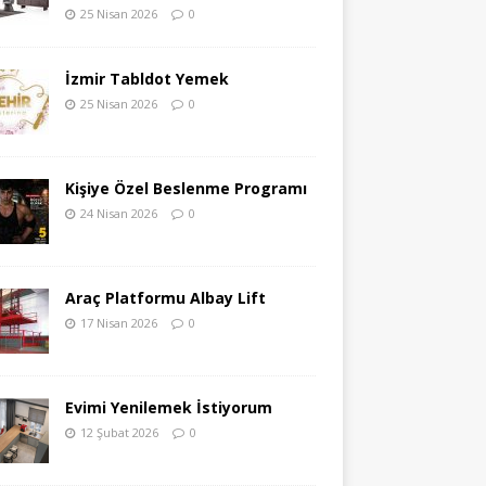
25 Nisan 2026
0
İzmir Tabldot Yemek
25 Nisan 2026
0
Kişiye Özel Beslenme Programı
24 Nisan 2026
0
Araç Platformu Albay Lift
17 Nisan 2026
0
Evimi Yenilemek İstiyorum
12 Şubat 2026
0