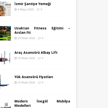
İzmir Şantiye Yemeği
4 Mayıs 2026
0
Uzaktan Fitness Eğitimi –
Arslan Fit
25 Nisan 2026
0
Araç Asansörü Albay Lift
25 Nisan 2026
0
Yük Asansörü Fiyatları
25 Nisan 2026
0
Modern İnegöl Mobilya
Modelleri