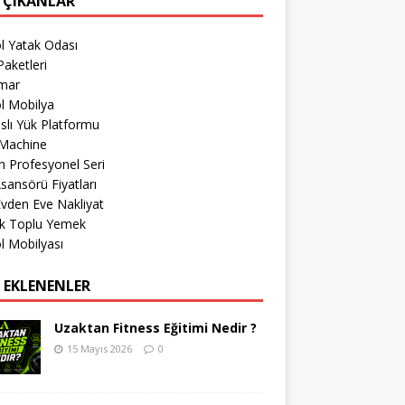
 ÇIKANLAR
l Yatak Odası
aketleri
imar
l Mobilya
lı Yük Platformu
Machine
 Profesyonel Seri
sansörü Fiyatları
 Evden Eve Nakliyat
k Toplu Yemek
l Mobilyası
 EKLENENLER
Uzaktan Fitness Eğitimi Nedir ?
15 Mayıs 2026
0