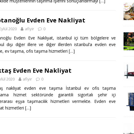
ekilde müşterilerinin taşınma işlerini sonuçlandırmayı
[…]
tanoğlu Evden Eve Nakliyat
Eylül 2020
afiyir
0
noğlu Evden Eve Nakliyat, istanbul içi tüm bölgelere ve
bul dışı diğer illere ve diğer illerden istanbul’a evden eve
ye, ev taşıma, ofis taşıma hizmetleri
[…]
taş Evden Eve Nakliyat
ylül 2020
afiyir
0
aş nakliyat evden eve taşıma İstanbul ev ofis taşıma
lama hizmet sektöründe garantili sigortalı şehir içi
lerarası eşya taşımacılık hizmetleri vermekte. Evden eve
yat hizmetleri
[…]