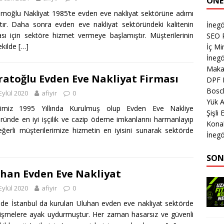
ÖNE
moğlu Nakliyat 1985’te evden eve nakliyat sektörüne adımı
tır. Daha sonra evden eve nakliyat sektöründeki kalitenin
İnegö
sı için sektöre hizmet vermeye başlamıştır. Müşterilerinin
SEO P
ekilde
[…]
İç M
İnegö
Makas
atoğlu Evden Eve Nakliyat Firması
DPF 
Bosch
Eylül 2020
afiyir
0
Yük A
etimiz 1995 Yıllında Kurulmuş olup Evden Eve Nakliye
Şişli
ründe en iyi işçilik ve cazip ödeme imkanlarını harmanlayıp
Kona
eğerli müşterilerimize hizmetin en iyisini sunarak sektörde
İnegö
SON
han Evden Eve Nakliyat
Eylül 2020
afiyir
0
de İstanbul da kurulan Uluhan evden eve nakliyat sektörde
lişmelere ayak uydurmuştur. Her zaman hasarsız ve güvenli