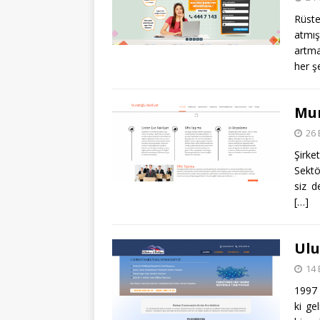
Rüste
atmış
artma
her ş
Mur
26 
Şirk
Sektö
siz d
[…]
Ulu
14 
1997 
ki ge