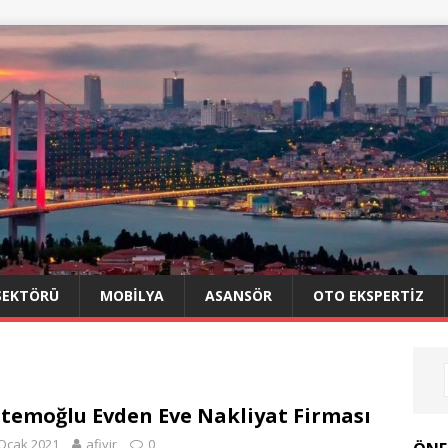
SEKTÖRÜ
MOBILYA
ASANSÖR
OTO EKSPERTIZ
temoğlu Evden Eve Nakliyat Firması
Ocak 2021
afiyir
0