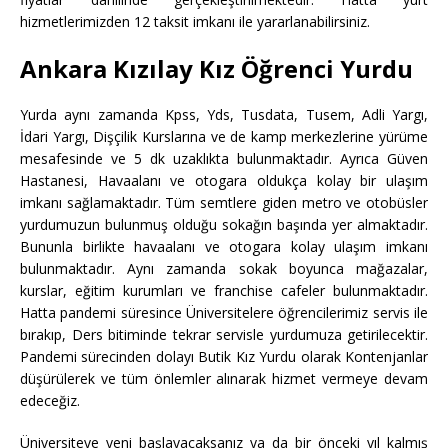
hizmetlerimizden 12 taksit imkanı ile yararlanabilirsiniz.
Ankara Kızılay Kız Öğrenci Yurdu
Yurda aynı zamanda Kpss, Yds, Tusdata, Tusem, Adli Yargı,
İdari Yargı, Dişçilik Kurslarına ve de kamp merkezlerine yürüme
mesafesinde ve 5 dk uzaklıkta bulunmaktadır. Ayrıca Güven
Hastanesi, Havaalanı ve otogara oldukça kolay bir ulaşım
imkanı sağlamaktadır. Tüm semtlere giden metro ve otobüsler
yurdumuzun bulunmuş olduğu sokağın başında yer almaktadır.
Bununla birlikte havaalanı ve otogara kolay ulaşım imkanı
bulunmaktadır. Aynı zamanda sokak boyunca mağazalar,
kurslar, eğitim kurumları ve franchise cafeler bulunmaktadır.
Hatta pandemi süresince Üniversitelere öğrencilerimiz servis ile
bırakıp, Ders bitiminde tekrar servisle yurdumuza getirilecektir.
Pandemi sürecinden dolayı Butik Kız Yurdu olarak Kontenjanlar
düşürülerek ve tüm önlemler alınarak hizmet vermeye devam
edeceğiz.
Üniversiteye yeni başlayacaksanız ya da bir önceki yıl kalmış