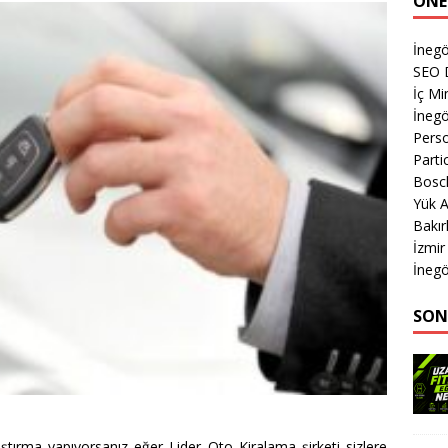
ÖNE
İnegö
SEO 
İç M
İnegö
Perso
Parti
Bosc
Yük 
Bakır
İzmi
İnegö
SON
 araştırma yapıyorsanız eğer Lider Oto Kiralama şirketi sizlere