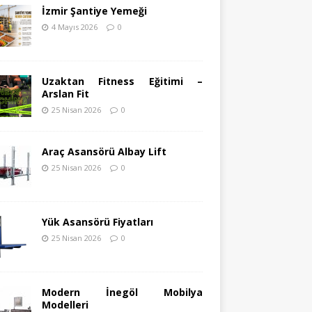
İzmir Şantiye Yemeği
4 Mayıs 2026
0
Uzaktan Fitness Eğitimi –
Arslan Fit
25 Nisan 2026
0
Araç Asansörü Albay Lift
25 Nisan 2026
0
Yük Asansörü Fiyatları
25 Nisan 2026
0
Modern İnegöl Mobilya
Modelleri