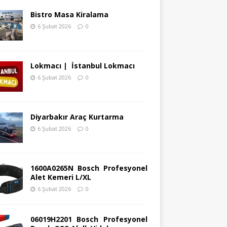
Bistro Masa Kiralama
6 Şubat 2026
0
Lokmacı | İstanbul Lokmacı
6 Şubat 2026
0
Diyarbakır Araç Kurtarma
6 Şubat 2026
0
1600A0265N Bosch Profesyonel
Alet Kemeri L/XL
6 Şubat 2026
0
06019H2201 Bosch Profesyonel