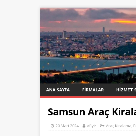
ANA SAYFA
FIRMALAR
HIZMET 
Samsun Araç Kira
20 Mart 2024
afiyir
Araç Kiralama
,
B