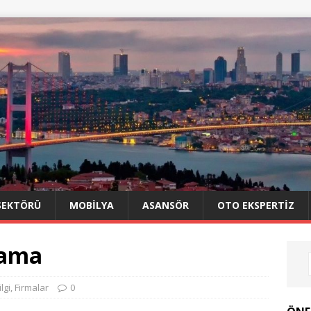
SEKTÖRÜ
MOBILYA
ASANSÖR
OTO EKSPERTIZ
lama
ilgi
,
Firmalar
0