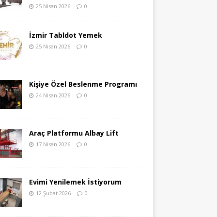
25 Nisan 2026
0
İzmir Tabldot Yemek
25 Nisan 2026
0
Kişiye Özel Beslenme Programı
24 Nisan 2026
0
Araç Platformu Albay Lift
17 Nisan 2026
0
Evimi Yenilemek İstiyorum
12 Şubat 2026
0