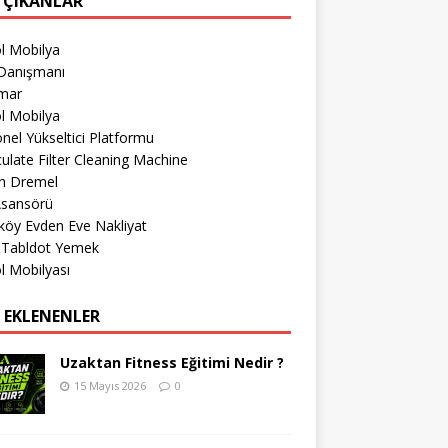
 ÇIKANLAR
l Mobilya
Danışmanı
imar
l Mobilya
nel Yükseltici Platformu
culate Filter Cleaning Machine
h Dremel
Asansörü
köy Evden Eve Nakliyat
r Tabldot Yemek
l Mobilyası
 EKLENENLER
Uzaktan Fitness Eğitimi Nedir ?
15 Mayıs 2026
0