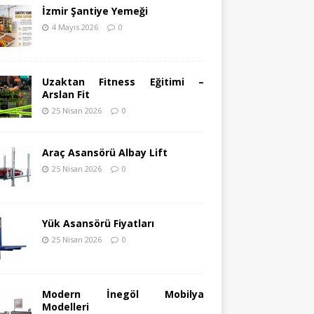
İzmir Şantiye Yemeği
4 Mayıs 2026
0
Uzaktan Fitness Eğitimi –
Arslan Fit
25 Nisan 2026
0
Araç Asansörü Albay Lift
25 Nisan 2026
0
Yük Asansörü Fiyatları
25 Nisan 2026
0
Modern İnegöl Mobilya
Modelleri