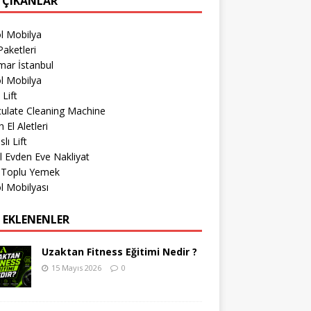
 ÇIKANLAR
l Mobilya
aketleri
mar İstanbul
l Mobilya
 Lift
culate Cleaning Machine
 El Aletleri
lı Lift
l Evden Eve Nakliyat
r Toplu Yemek
l Mobilyası
 EKLENENLER
Uzaktan Fitness Eğitimi Nedir ?
15 Mayıs 2026
0