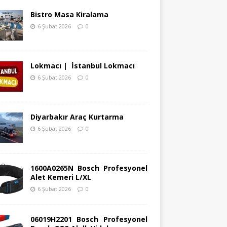
Bistro Masa Kiralama
6 Şubat 2026
0
Lokmacı | İstanbul Lokmacı
6 Şubat 2026
0
Diyarbakır Araç Kurtarma
6 Şubat 2026
0
1600A0265N Bosch Profesyonel
Alet Kemeri L/XL
6 Şubat 2026
0
06019H2201 Bosch Profesyonel