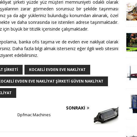
kliyat şirketi yüzde yüz müşteri memnuniyeti odaklı olarak
 eşyalarının zarar görmeden sorunsuz bir şekilde taşınması
rınız ya da ağır yükleriniz bulunduğu konumdan alınarak, özel
mekte ve daha sonrasında ise istenilen adrese taşınmaktadır.
için büyük bir titizlik içerisinde çalışmaktadır.
depolama, banka ofis taşıma ve de evden eve nakliyat olarak
rsiniz. Daha fazla bilgi almak isterseniz eğer ilgili web sitesini
iyaret edebilirsiniz.
T ŞIRKETI
KOCAELI EVDEN EVE NAKLIYAT
KOCAELI EVDEN EVE NAKLIYAT ŞIRKETI GÜVEN NAKLIYAT
KLIYAT
SONRAKI
Dpfmac Machines