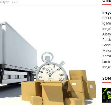
ÖNE
kliyat
0
İnegö
SEO P
İç Mi
İnegö
Albay
Parti
Bosch
Makas
Karta
İzmi
İnegö
SON