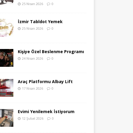
25 Nisan 2026
0
İzmir Tabldot Yemek
25 Nisan 2026
0
Kişiye Özel Beslenme Programı
24 Nisan 2026
0
Araç Platformu Albay Lift
17 Nisan 2026
0
Evimi Yenilemek İstiyorum
12 Şubat 2026
0