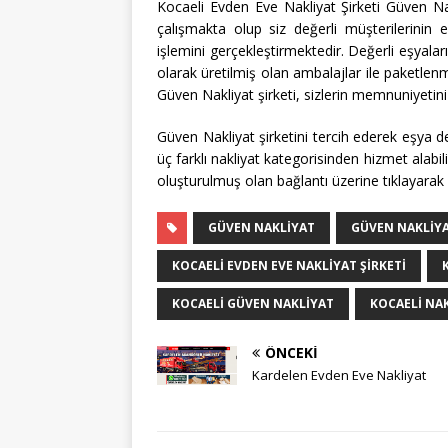
Kocaeli Evden Eve Nakliyat Şirketi Güven Na
çalışmakta olup siz değerli müşterilerinin
işlemini gerçekleştirmektedir. Değerli eşyala
olarak üretilmiş olan ambalajlar ile paketlen
Güven Nakliyat şirketi, sizlerin memnuniyetiniz 
Güven Nakliyat şirketini tercih ederek eşya 
üç farklı nakliyat kategorisinden hizmet alabili
oluşturulmuş olan bağlantı üzerine tıklayarak z
GÜVEN NAKLIYAT
GÜVEN NAKLIYA
KOCAELI EVDEN EVE NAKLIYAT ŞIRKETI
KOCAELI GÜVEN NAKLIYAT
KOCAELI NA
ÖNCEKI
Kardelen Evden Eve Nakliyat