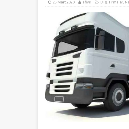
25 Mart 2020
afiyir
Bilgi
,
Firmalar
,
Na