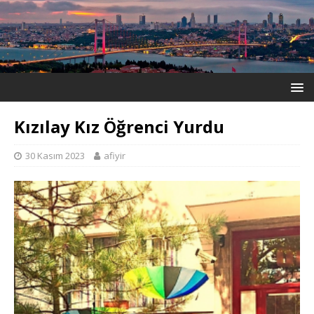
Kızılay Kız Öğrenci Yurdu
30 Kasım 2023
afiyir