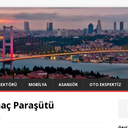
SEKTÖRÜ
MOBILYA
ASANSÖR
OTO EKSPERTIZ
aç Paraşütü
0