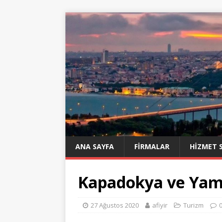
ANA SAYFA
FIRMALAR
HIZMET 
Kapadokya ve Yam
27 Ağustos 2020
afiyir
Turizm