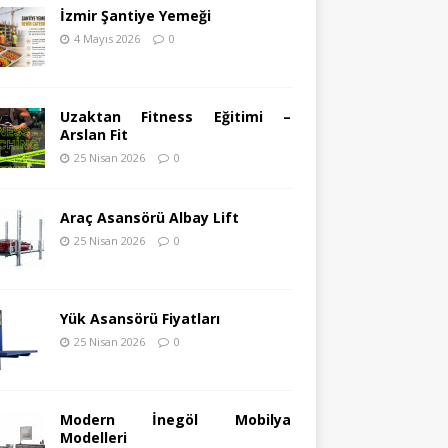
İzmir Şantiye Yemeği
4 Mayıs 2026
0
Uzaktan Fitness Eğitimi –
Arslan Fit
25 Nisan 2026
0
Araç Asansörü Albay Lift
25 Nisan 2026
0
Yük Asansörü Fiyatları
25 Nisan 2026
0
Modern İnegöl Mobilya
Modelleri