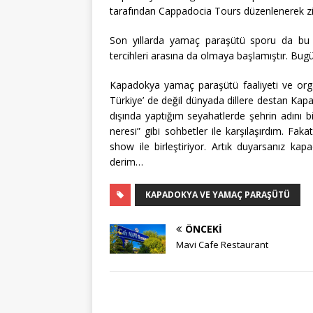
tarafından Cappadocia Tours düzenlenerek ziyar
Son yıllarda yamaç paraşütü sporu da bu 
tercihleri arasına da olmaya başlamıştır. Bug
Kapadokya yamaç paraşütü faaliyeti ve organ
Türkiye’ de değil dünyada dillere destan Kapad
dışında yaptığım seyahatlerde şehrin adını bi
neresi” gibi sohbetler ile karşılaşırdım. Fak
show ile birleştiriyor. Artık duyarsanız k
derim…
KAPADOKYA VE YAMAÇ PARAŞÜTÜ
ÖNCEKI
Mavi Cafe Restaurant