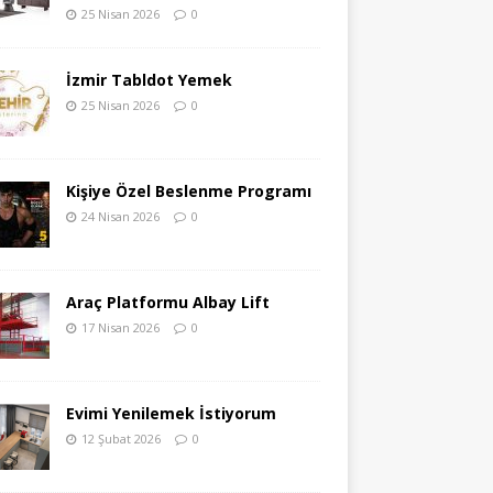
25 Nisan 2026
0
İzmir Tabldot Yemek
25 Nisan 2026
0
Kişiye Özel Beslenme Programı
24 Nisan 2026
0
Araç Platformu Albay Lift
17 Nisan 2026
0
Evimi Yenilemek İstiyorum
12 Şubat 2026
0