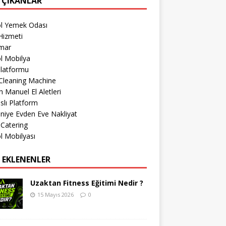
 ÇIKANLAR
öl Yemek Odası
Hizmeti
imar
l Mobilya
Platformu
Cleaning Machine
 Manuel El Aletleri
lı Platform
iye Evden Eve Nakliyat
 Catering
l Mobilyası
 EKLENENLER
Uzaktan Fitness Eğitimi Nedir ?
15 Mayıs 2026
0