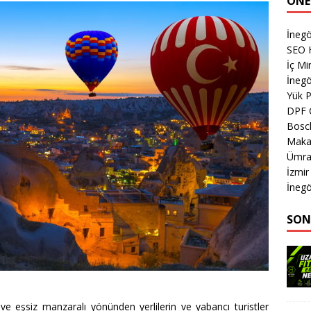
ÖNE
İneg
SEO 
İç M
İnegö
Yük 
DPF 
Bosch
Makas
Ümran
İzmir
İnegö
SON
ve eşsiz manzaralı yönünden yerlilerin ve yabancı turistler