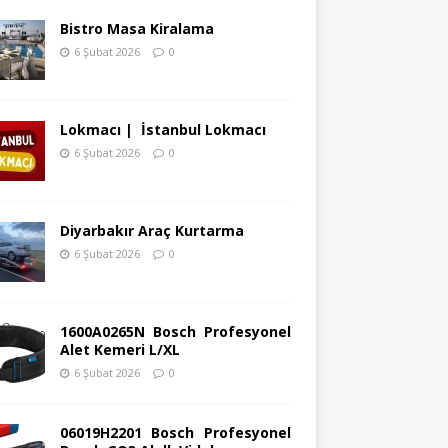
Bistro Masa Kiralama
6 Şubat 2026
0
Lokmacı | İstanbul Lokmacı
6 Şubat 2026
0
Diyarbakır Araç Kurtarma
6 Şubat 2026
0
1600A0265N Bosch Profesyonel
Alet Kemeri L/XL
6 Şubat 2026
0
06019H2201 Bosch Profesyonel